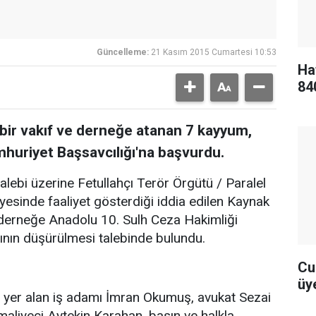
Güncelleme:
21 Kasım 2015 Cumartesi 10:53
Ha
84
, bir vakıf ve derneğe atanan 7 kayyum,
huriyet Başsavcılığı'na başvurdu.
alebi üzerine Fetullahçı Terör Örgütü / Paralel
sinde faaliyet gösterdiği iddia edilen Kaynak
ve derneğe Anadolu 10. Sulh Ceza Hakimliği
ının düşürülmesi talebinde bulundu.
Cu
üye
e yer alan iş adamı İmran Okumuş, avukat Sezai
maliyeci Aytekin Karahan, basın ve halkla