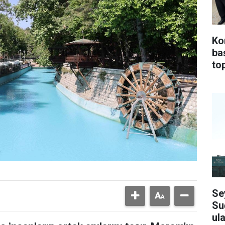
Ko
ba
top
Se
Su
ula