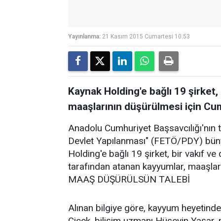
Yayınlanma:
21 Kasım 2015 Cumartesi 10:53
Kaynak Holding'e bağlı 19 şirket
maaşlarının düşürülmesi için Cum
Anadolu Cumhuriyet Başsavcılığı'nın t
Devlet Yapılanması" (FETÖ/PDY) bünye
Holding'e bağlı 19 şirket, bir vakıf 
tarafından atanan kayyumlar, maaşlar
MAAŞ DÜŞÜRÜLSÜN TALEBİ
Alınan bilgiye göre, kayyum heyetind
Çiçek, bilişim uzmanı Hüseyin Yaşar, 