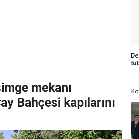
De
tu
simge mekanı
Ko
Çay Bahçesi kapılarını