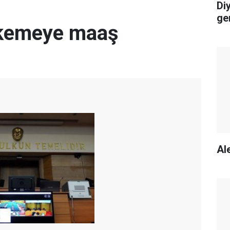
Di
ge
kemeye maaş
Ale