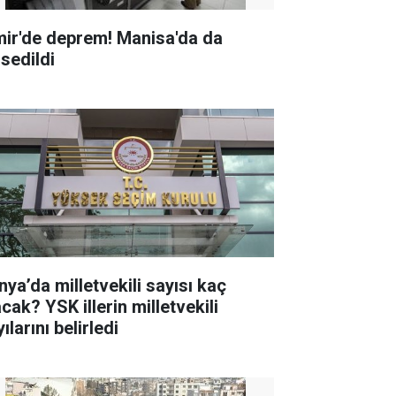
mir'de deprem! Manisa'da da
ssedildi
nya’da milletvekili sayısı kaç
K illerin milletvekili
ılarını belirledi