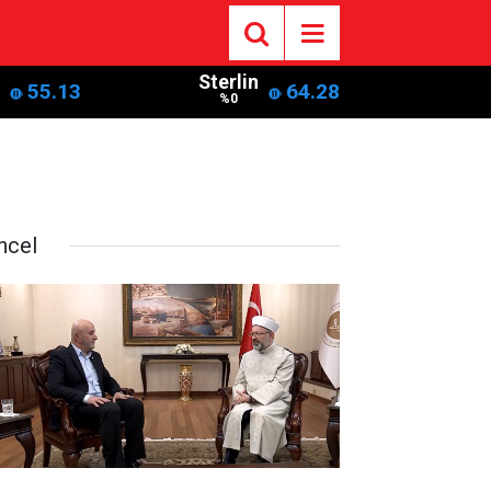
Sterlin
55.13
64.28
%0
ncel