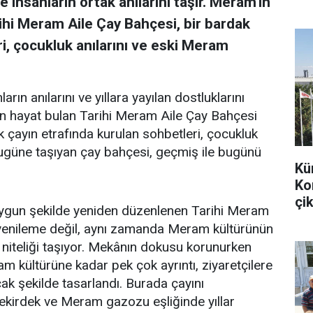
 insanların ortak anılarını taşır. Meram'ın
ihi Meram Aile Çay Bahçesi, bir bardak
i, çocukluk anılarını ve eski Meram
arın anılarını ve yıllara yayılan dostluklarını
en hayat bulan Tarihi Meram Aile Çay Bahçesi
k çayın etrafında kurulan sohbetleri, çocukluk
bugüne taşıyan çay bahçesi, geçmiş ile bugünü
Kü
Ko
çik
uygun şekilde yeniden düzenlenen Tarihi Meram
r yenileme değil, aynı zamanda Meram kültürünün
 niteliği taşıyor. Mekânın dokusu korunurken
m kültürüne kadar pek çok ayrıntı, ziyaretçilere
k şekilde tasarlandı. Burada çayını
 çekirdek ve Meram gazozu eşliğinde yıllar