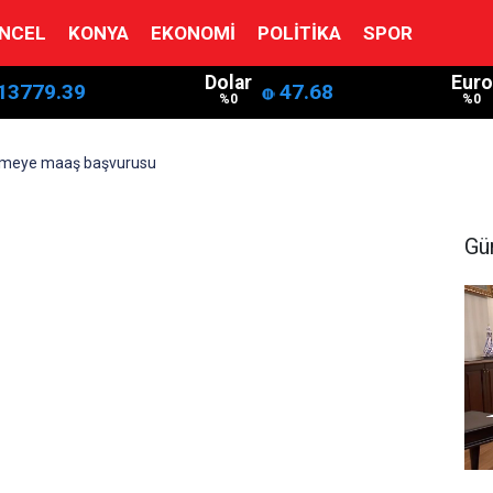
NCEL
KONYA
EKONOMI
POLITIKA
SPOR
Dolar
Euro
13779.39
47.68
%0
%0
meye maaş başvurusu
Gü