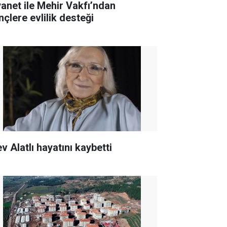
yanet ile Mehir Vakfı’ndan
nçlere evlilik desteği
v Alatlı hayatını kaybetti