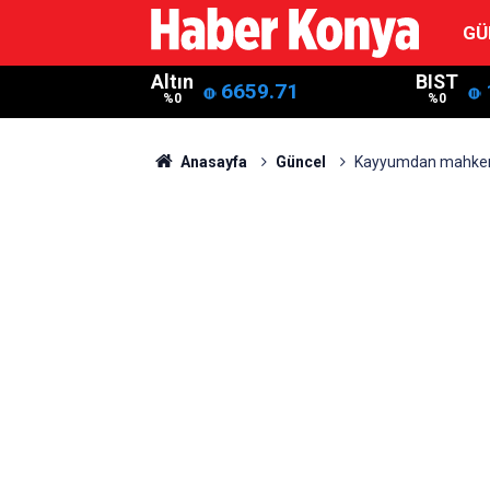
GÜ
Altın
BIST
6659.71
%0
%0
Anasayfa
Güncel
Kayyumdan mahke