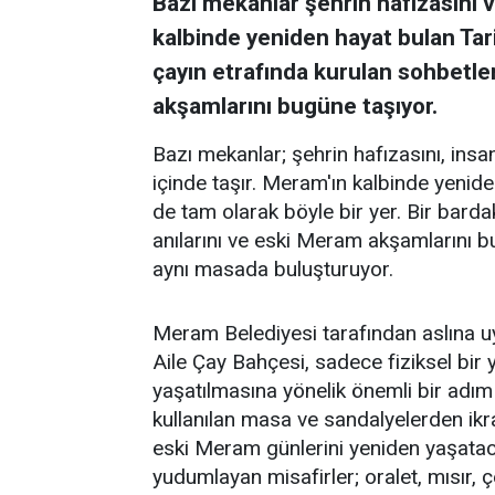
Bazı mekanlar şehrin hafızasını ve
kalbinde yeniden hayat bulan Tar
çayın etrafında kurulan sohbetler
akşamlarını bugüne taşıyor.
Bazı mekanlar; şehrin hafızasını, insanl
içinde taşır. Meram'ın kalbinde yenid
de tam olarak böyle bir yer. Bir barda
anılarını ve eski Meram akşamlarını 
aynı masada buluşturuyor.
Meram Belediyesi tarafından aslına 
Aile Çay Bahçesi, sadece fiziksel bi
yaşatılmasına yönelik önemli bir adım
kullanılan masa ve sandalyelerden ikra
eski Meram günlerini yeniden yaşataca
yudumlayan misafirler; oralet, mısır,