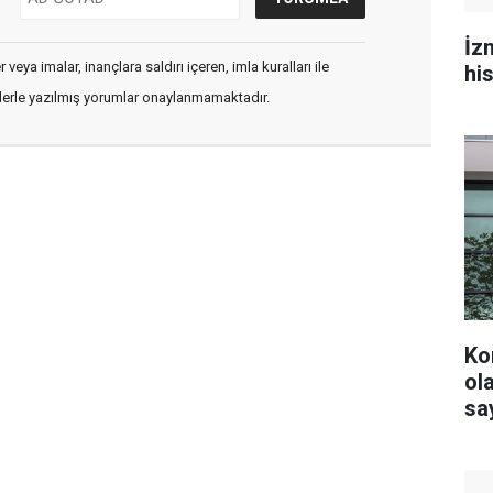
İz
veya imalar, inançlara saldırı içeren, imla kuralları ile
hi
flerle yazılmış yorumlar onaylanmamaktadır.
Ko
olacak? YS
say