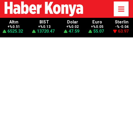
Altın
BIST
Dolar
Euro
Sterlin
+%0.51
+%0.13
+%0.02
+%0.05
-%-0.04
6525.32
13720.47
47.59
55.07
63.97