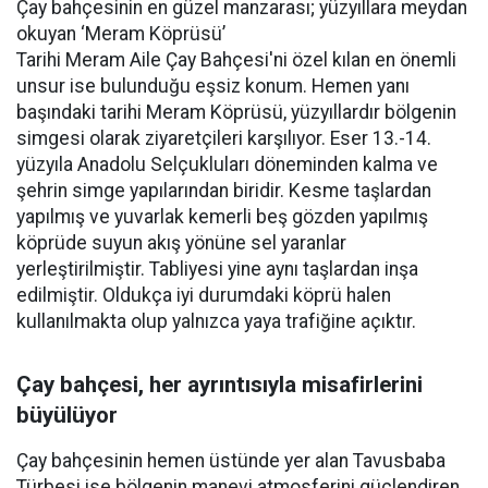
Çay bahçesinin en güzel manzarası; yüzyıllara meydan
okuyan ‘Meram Köprüsü’
Tarihi Meram Aile Çay Bahçesi'ni özel kılan en önemli
unsur ise bulunduğu eşsiz konum. Hemen yanı
başındaki tarihi Meram Köprüsü, yüzyıllardır bölgenin
simgesi olarak ziyaretçileri karşılıyor. Eser 13.-14.
yüzyıla Anadolu Selçukluları döneminden kalma ve
şehrin simge yapılarından biridir. Kesme taşlardan
yapılmış ve yuvarlak kemerli beş gözden yapılmış
köprüde suyun akış yönüne sel yaranlar
yerleştirilmiştir. Tabliyesi yine aynı taşlardan inşa
edilmiştir. Oldukça iyi durumdaki köprü halen
kullanılmakta olup yalnızca yaya trafiğine açıktır.
Çay bahçesi, her ayrıntısıyla misafirlerini
büyülüyor
Çay bahçesinin hemen üstünde yer alan Tavusbaba
Türbesi ise bölgenin manevi atmosferini güçlendiren