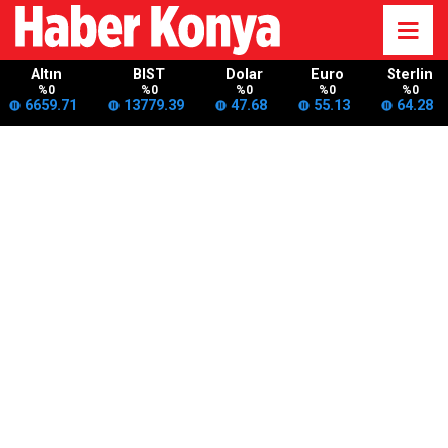
Altın
BIST
Dolar
Euro
Sterlin
%0
%0
%0
%0
%0
6659.71
13779.39
47.68
55.13
64.28