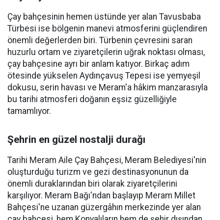
Çay bahçesinin hemen üstünde yer alan Tavusbaba
Türbesi ise bölgenin manevi atmosferini güçlendiren
önemli değerlerden biri. Türbenin çevresini saran
huzurlu ortam ve ziyaretçilerin uğrak noktası olması,
çay bahçesine ayrı bir anlam katıyor. Birkaç adım
ötesinde yükselen Aydınçavuş Tepesi ise yemyeşil
dokusu, serin havası ve Meram'a hâkim manzarasıyla
bu tarihi atmosferi doğanın eşsiz güzelliğiyle
tamamlıyor.
Şehrin en güzel nostalji durağı
Tarihi Meram Aile Çay Bahçesi, Meram Belediyesi'nin
oluşturduğu turizm ve gezi destinasyonunun da
önemli duraklarından biri olarak ziyaretçilerini
karşılıyor. Meram Bağı'ndan başlayıp Meram Millet
Bahçesi'ne uzanan güzergâhın merkezinde yer alan
çay bahçesi, hem Konyalıların hem de şehir dışından