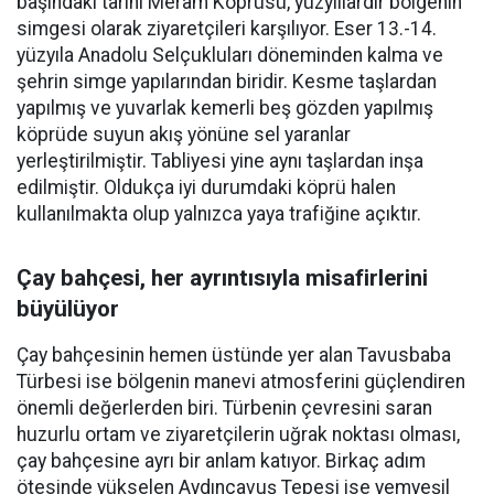
başındaki tarihi Meram Köprüsü, yüzyıllardır bölgenin
simgesi olarak ziyaretçileri karşılıyor. Eser 13.-14.
yüzyıla Anadolu Selçukluları döneminden kalma ve
şehrin simge yapılarından biridir. Kesme taşlardan
yapılmış ve yuvarlak kemerli beş gözden yapılmış
köprüde suyun akış yönüne sel yaranlar
yerleştirilmiştir. Tabliyesi yine aynı taşlardan inşa
edilmiştir. Oldukça iyi durumdaki köprü halen
kullanılmakta olup yalnızca yaya trafiğine açıktır.
Çay bahçesi, her ayrıntısıyla misafirlerini
büyülüyor
Çay bahçesinin hemen üstünde yer alan Tavusbaba
Türbesi ise bölgenin manevi atmosferini güçlendiren
önemli değerlerden biri. Türbenin çevresini saran
huzurlu ortam ve ziyaretçilerin uğrak noktası olması,
çay bahçesine ayrı bir anlam katıyor. Birkaç adım
ötesinde yükselen Aydınçavuş Tepesi ise yemyeşil