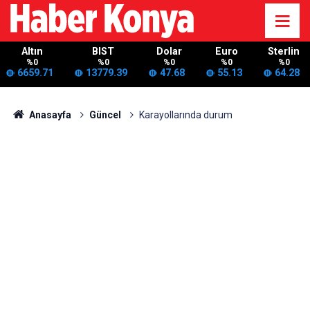
Altın
BIST
Dolar
Euro
Sterlin
%0
%0
%0
%0
%0
6659.71
13779.39
47.68
55.13
64.28
Anasayfa
Güncel
Karayollarında durum