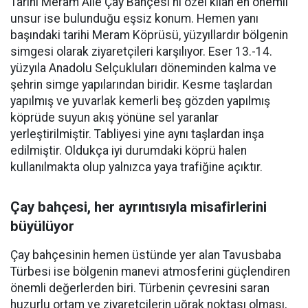
Tarihi Meram Aile Çay Bahçesi'ni özel kılan en önemli
unsur ise bulunduğu eşsiz konum. Hemen yanı
başındaki tarihi Meram Köprüsü, yüzyıllardır bölgenin
simgesi olarak ziyaretçileri karşılıyor. Eser 13.-14.
yüzyıla Anadolu Selçukluları döneminden kalma ve
şehrin simge yapılarından biridir. Kesme taşlardan
yapılmış ve yuvarlak kemerli beş gözden yapılmış
köprüde suyun akış yönüne sel yaranlar
yerleştirilmiştir. Tabliyesi yine aynı taşlardan inşa
edilmiştir. Oldukça iyi durumdaki köprü halen
kullanılmakta olup yalnızca yaya trafiğine açıktır.
Çay bahçesi, her ayrıntısıyla misafirlerini
büyülüyor
Çay bahçesinin hemen üstünde yer alan Tavusbaba
Türbesi ise bölgenin manevi atmosferini güçlendiren
önemli değerlerden biri. Türbenin çevresini saran
huzurlu ortam ve ziyaretçilerin uğrak noktası olması,