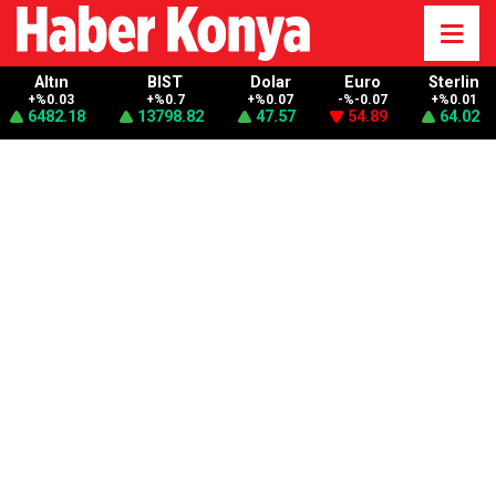
Altın
BIST
Dolar
Euro
Sterlin
+%0.03
+%0.7
+%0.07
-%-0.07
+%0.01
6482.18
13798.82
47.57
54.89
64.02