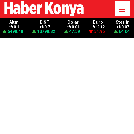
Altın
BIST
Dolar
Euro
Sterlin
+%0.1
+%0.7
+%0.01
-%-0.12
+%0.07
6498.48
13798.82
47.59
54.96
64.04