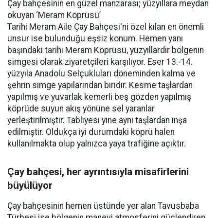
Çay bahçesinin en güzel manzarası; yüzyıllara meydan
okuyan ‘Meram Köprüsü’
Tarihi Meram Aile Çay Bahçesi'ni özel kılan en önemli
unsur ise bulunduğu eşsiz konum. Hemen yanı
başındaki tarihi Meram Köprüsü, yüzyıllardır bölgenin
simgesi olarak ziyaretçileri karşılıyor. Eser 13.-14.
yüzyıla Anadolu Selçukluları döneminden kalma ve
şehrin simge yapılarından biridir. Kesme taşlardan
yapılmış ve yuvarlak kemerli beş gözden yapılmış
köprüde suyun akış yönüne sel yaranlar
yerleştirilmiştir. Tabliyesi yine aynı taşlardan inşa
edilmiştir. Oldukça iyi durumdaki köprü halen
kullanılmakta olup yalnızca yaya trafiğine açıktır.
Çay bahçesi, her ayrıntısıyla misafirlerini
büyülüyor
Çay bahçesinin hemen üstünde yer alan Tavusbaba
Türbesi ise bölgenin manevi atmosferini güçlendiren