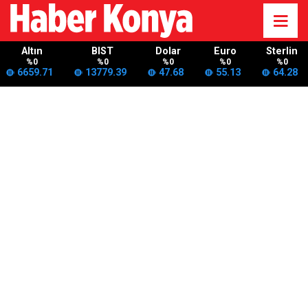
Altın
BIST
Dolar
Euro
Sterlin
%0
%0
%0
%0
%0
6659.71
13779.39
47.68
55.13
64.28