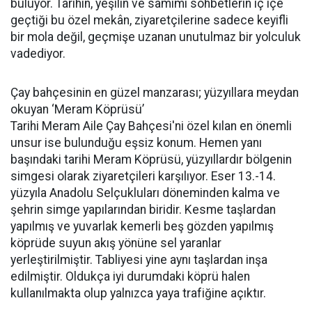
buluyor. Tarihin, yeşilin ve samimi sohbetlerin iç içe
geçtiği bu özel mekân, ziyaretçilerine sadece keyifli
bir mola değil, geçmişe uzanan unutulmaz bir yolculuk
vadediyor.
Çay bahçesinin en güzel manzarası; yüzyıllara meydan
okuyan ‘Meram Köprüsü’
Tarihi Meram Aile Çay Bahçesi'ni özel kılan en önemli
unsur ise bulunduğu eşsiz konum. Hemen yanı
başındaki tarihi Meram Köprüsü, yüzyıllardır bölgenin
simgesi olarak ziyaretçileri karşılıyor. Eser 13.-14.
yüzyıla Anadolu Selçukluları döneminden kalma ve
şehrin simge yapılarından biridir. Kesme taşlardan
yapılmış ve yuvarlak kemerli beş gözden yapılmış
köprüde suyun akış yönüne sel yaranlar
yerleştirilmiştir. Tabliyesi yine aynı taşlardan inşa
edilmiştir. Oldukça iyi durumdaki köprü halen
kullanılmakta olup yalnızca yaya trafiğine açıktır.