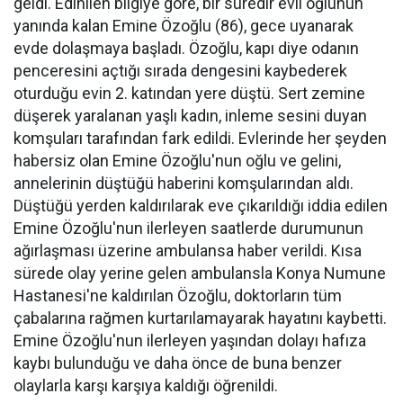
geldi. Edinilen bilgiye göre, bir süredir evli oğlunun
yanında kalan Emine Özoğlu (86), gece uyanarak
evde dolaşmaya başladı. Özoğlu, kapı diye odanın
penceresini açtığı sırada dengesini kaybederek
oturduğu evin 2. katından yere düştü. Sert zemine
düşerek yaralanan yaşlı kadın, inleme sesini duyan
komşuları tarafından fark edildi. Evlerinde her şeyden
habersiz olan Emine Özoğlu'nun oğlu ve gelini,
annelerinin düştüğü haberini komşularından aldı.
Düştüğü yerden kaldırılarak eve çıkarıldığı iddia edilen
Emine Özoğlu'nun ilerleyen saatlerde durumunun
ağırlaşması üzerine ambulansa haber verildi. Kısa
sürede olay yerine gelen ambulansla Konya Numune
Hastanesi'ne kaldırılan Özoğlu, doktorların tüm
çabalarına rağmen kurtarılamayarak hayatını kaybetti.
Emine Özoğlu'nun ilerleyen yaşından dolayı hafıza
kaybı bulunduğu ve daha önce de buna benzer
olaylarla karşı karşıya kaldığı öğrenildi.