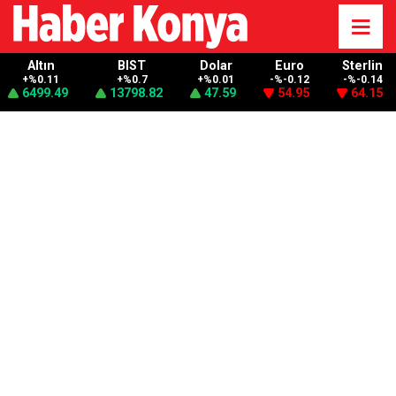
Altın
BIST
Dolar
Euro
Sterlin
+%0.11
+%0.7
+%0.01
-%-0.12
-%-0.14
6499.49
13798.82
47.59
54.95
64.15