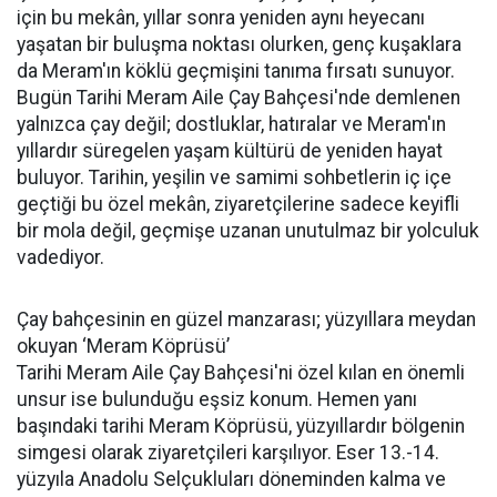
için bu mekân, yıllar sonra yeniden aynı heyecanı
yaşatan bir buluşma noktası olurken, genç kuşaklara
da Meram'ın köklü geçmişini tanıma fırsatı sunuyor.
Bugün Tarihi Meram Aile Çay Bahçesi'nde demlenen
yalnızca çay değil; dostluklar, hatıralar ve Meram'ın
yıllardır süregelen yaşam kültürü de yeniden hayat
buluyor. Tarihin, yeşilin ve samimi sohbetlerin iç içe
geçtiği bu özel mekân, ziyaretçilerine sadece keyifli
bir mola değil, geçmişe uzanan unutulmaz bir yolculuk
vadediyor.
Çay bahçesinin en güzel manzarası; yüzyıllara meydan
okuyan ‘Meram Köprüsü’
Tarihi Meram Aile Çay Bahçesi'ni özel kılan en önemli
unsur ise bulunduğu eşsiz konum. Hemen yanı
başındaki tarihi Meram Köprüsü, yüzyıllardır bölgenin
simgesi olarak ziyaretçileri karşılıyor. Eser 13.-14.
yüzyıla Anadolu Selçukluları döneminden kalma ve