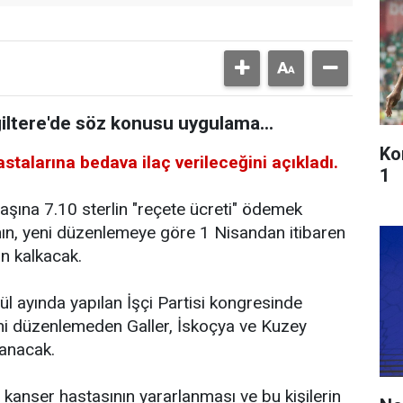
giltere'de söz konusu uygulama...
Ko
astalarına bedava ilaç verileceğini açıkladı.
1
 başına 7.10 sterlin "reçete ücreti" ödemek
ın, yeni düzenlemeye göre 1 Nisandan itibaren
n kalkacak.
 ayında yapılan İşçi Partisi kongresinde
eni düzenlemeden Galler, İskoçya ve Kuzey
lanacak.
kanser hastasının yararlanması ve bu kişilerin