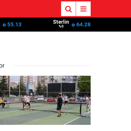
Sterlin
55.13
64.28
%0
or