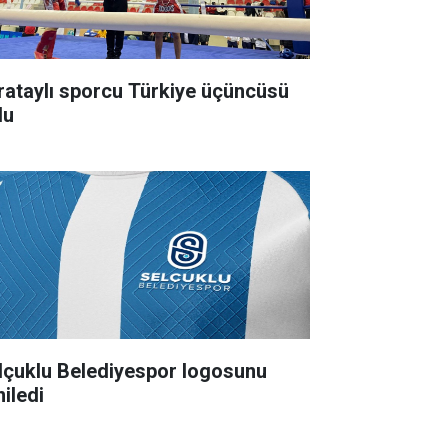
rataylı sporcu Türkiye üçüncüsü
du
lçuklu Belediyespor logosunu
niledi