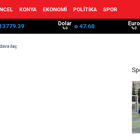
NCEL
KONYA
EKONOMI
POLITIKA
SPOR
Dolar
Euro
13779.39
47.68
%0
%0
dava ilaç
Sp