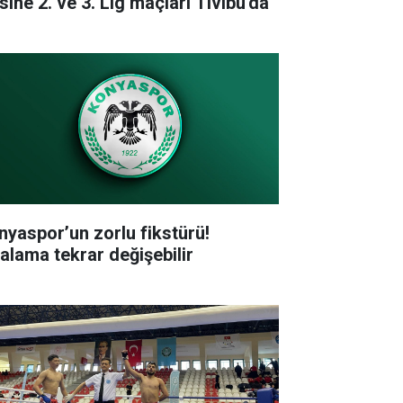
sine 2. ve 3. Lig maçları Tivibu'da
nyaspor’un zorlu fikstürü!
ralama tekrar değişebilir