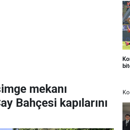
Ko
bi
simge mekanı
Ko
Çay Bahçesi kapılarını