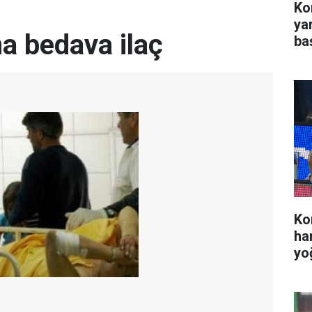
Kon
ya
a bedava ilaç
ba
Ko
ha
yo