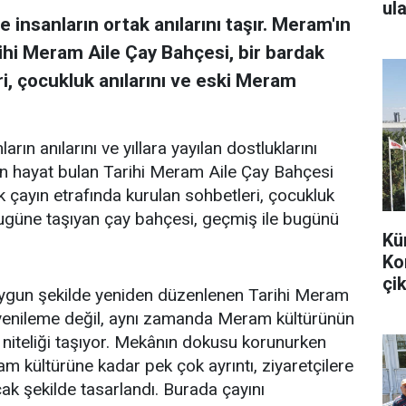
ula
 insanların ortak anılarını taşır. Meram'ın
ihi Meram Aile Çay Bahçesi, bir bardak
i, çocukluk anılarını ve eski Meram
arın anılarını ve yıllara yayılan dostluklarını
en hayat bulan Tarihi Meram Aile Çay Bahçesi
k çayın etrafında kurulan sohbetleri, çocukluk
bugüne taşıyan çay bahçesi, geçmiş ile bugünü
Kü
Ko
çik
uygun şekilde yeniden düzenlenen Tarihi Meram
r yenileme değil, aynı zamanda Meram kültürünün
 niteliği taşıyor. Mekânın dokusu korunurken
m kültürüne kadar pek çok ayrıntı, ziyaretçilere
k şekilde tasarlandı. Burada çayını