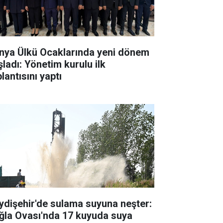
nya Ülkü Ocaklarında yeni dönem
şladı: Yönetim kurulu ilk
lantısını yaptı
ydişehir'de sulama suyuna neşter:
ğla Ovası'nda 17 kuyuda suya