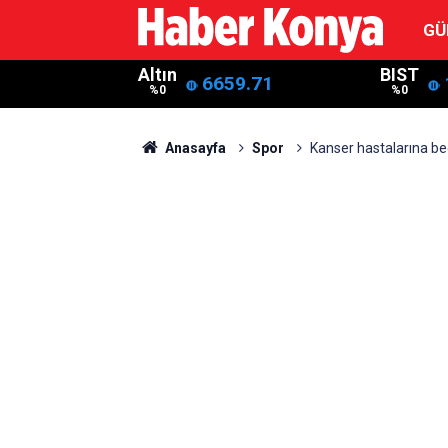
GÜ
Altın
BIST
6659.71
%0
%0
Anasayfa
Spor
Kanser hastalarına be