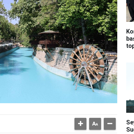
Ko
ba
top
Se
Su