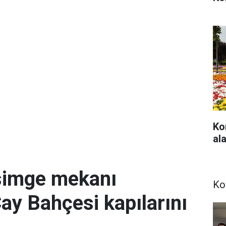
Ko
ala
simge mekanı
Ko
Çay Bahçesi kapılarını