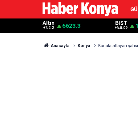
GÜ
Altın
BIST
6623.3
+%2.2
+%0.09
Anasayfa
Konya
Kanala atlayan şahsı 