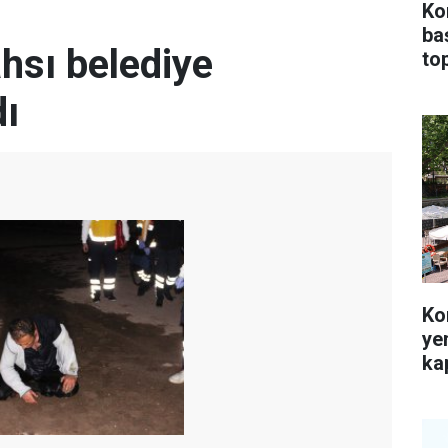
Ko
ba
hsı belediye
top
dı
Ko
ye
kap