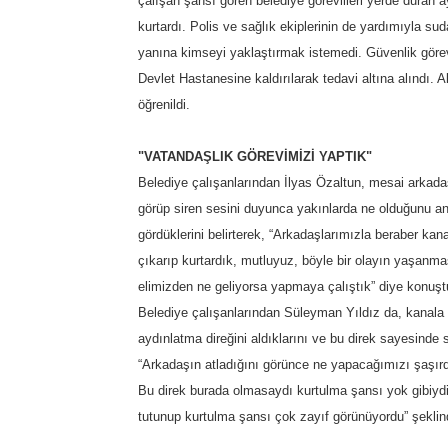
çalışan şahsı gören belediye görevlileri yerde duran 
kurtardı. Polis ve sağlık ekiplerinin de yardımıyla sud
yanına kimseyi yaklaştırmak istemedi. Güvenlik görev
Devlet Hastanesine kaldırılarak tedavi altına alındı. 
öğrenildi.
"VATANDAŞLIK GÖREVİMİZİ YAPTIK"
Belediye çalışanlarından İlyas Özaltun, mesai arkada
görüp siren sesini duyunca yakınlarda ne olduğunu an
gördüklerini belirterek, “Arkadaşlarımızla beraber ka
çıkarıp kurtardık, mutluyuz, böyle bir olayın yaşanma
elimizden ne geliyorsa yapmaya çalıştık” diye konuşt
Belediye çalışanlarından Süleyman Yıldız da, kanala
aydınlatma direğini aldıklarını ve bu direk sayesinde 
“Arkadaşın atladığını görünce ne yapacağımızı şaşırd
Bu direk burada olmasaydı kurtulma şansı yok gibiydi
tutunup kurtulma şansı çok zayıf görünüyordu” şekli