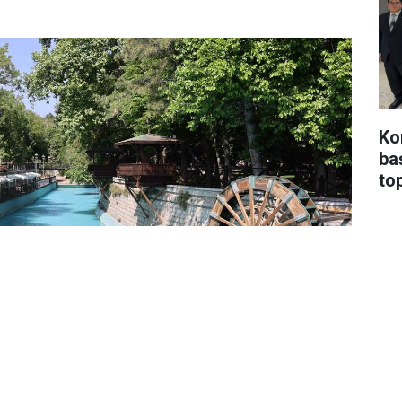
Ko
ba
top