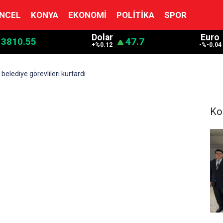
NCEL
KONYA
EKONOMI
POLITIKA
SPOR
Dolar
Euro
13810.55
47.7
+%0.12
-%-0.04
belediye görevlileri kurtardı
Ko