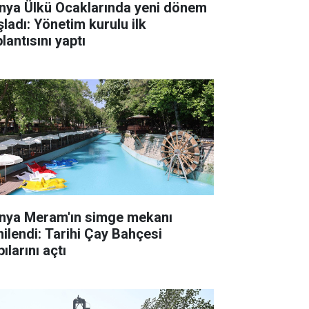
nya Ülkü Ocaklarında yeni dönem
şladı: Yönetim kurulu ilk
lantısını yaptı
nya Meram'ın simge mekanı
nilendi: Tarihi Çay Bahçesi
ılarını açtı