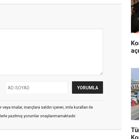
Ko
aç
veya imalar, inançlara saldırı içeren, imla kuralları ile
flerle yazılmış yorumlar onaylanmamaktadır.
Tü
Ko