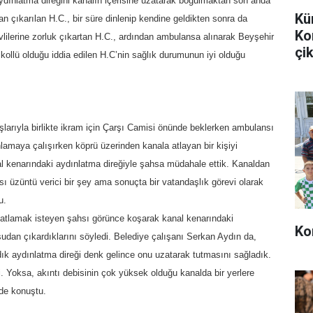
aydınlatma direğini kanalın içerisine uzatarak boğulmaktan son anda
Kü
an çıkarılan H.C., bir süre dinlenip kendine geldikten sonra da
Ko
lilerine zorluk çıkartan H.C., ardından ambulansa alınarak Beyşehir
çik
Alkollü olduğu iddia edilen H.C’nin sağlık durumunun iyi olduğu
şlarıyla birlikte ikram için Çarşı Camisi önünde beklerken ambulansı
lamaya çalışırken köprü üzerinden kanala atlayan bir kişiyi
nal kenarındaki aydınlatma direğiyle şahsa müdahale ettik. Kanaldan
sı üzüntü verici bir şey ama sonuçta bir vatandaşlık görevi olarak
u.
 atlamak isteyen şahsı görünce koşarak kanal kenarındaki
Ko
sudan çıkardıklarını söyledi. Belediye çalışanı Serkan Aydın da,
ık aydınlatma direği denk gelince onu uzatarak tutmasını sağladık.
. Yoksa, akıntı debisinin çok yüksek olduğu kanalda bir yerlere
nde konuştu.