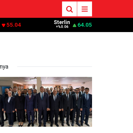
Sterlin
55.04
64.05
+%0.06
nya