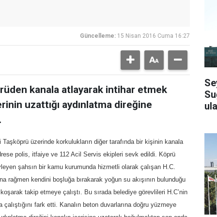
Güncelleme:
15 Nisan 2016 Cuma 16:27
Se
rüden kanala atlayarak intihar etmek
Su
lerinin uzattığı aydınlatma direğine
ula
.
i Taşköprü üzerinde korkulukların diğer tarafında bir kişinin kanala
ese polis, itfaiye ve 112 Acil Servis ekipleri sevk edildi. Köprü
öyleyen şahsın bir kamu kurumunda hizmetli olarak çalışan H.C.
rına rağmen kendini boşluğa bırakarak yoğun su akışının bulunduğu
oşarak takip etmeye çalıştı. Bu sırada belediye görevlileri H.C’nin
 çalıştığını fark etti. Kanalın beton duvarlarına doğru yüzmeye