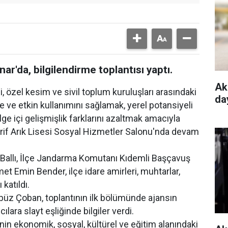
r'da, bilgilendirme toplantısı yaptı.
Ak
özel kesim ve sivil toplum kuruluşları arasındaki
da
nde ve etkin kullanımını sağlamak, yerel potansiyeli
ge içi gelişmişlik farklarını azaltmak amacıyla
r Arif Arık Lisesi Sosyal Hizmetler Salonu'nda devam
allı, İlçe Jandarma Komutanı Kıdemli Başçavuş
t Emin Bender, ilçe idare amirleri, muhtarlar,
 katıldı.
 Çoban, toplantının ilk bölümünde ajansın
ımcılara slayt eşliğinde bilgiler verdi.
in ekonomik, sosyal, kültürel ve eğitim alanındaki