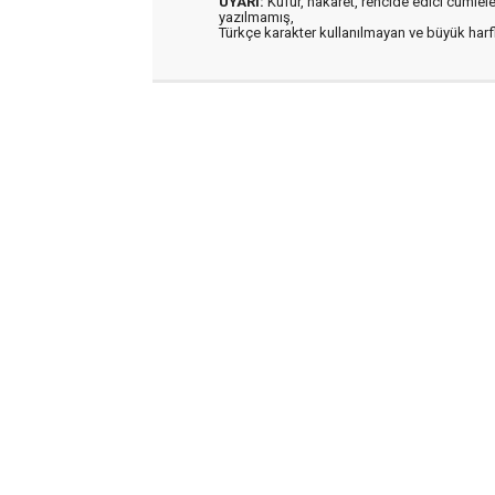
UYARI:
Küfür, hakaret, rencide edici cümleler 
yazılmamış,
Türkçe karakter kullanılmayan ve büyük har