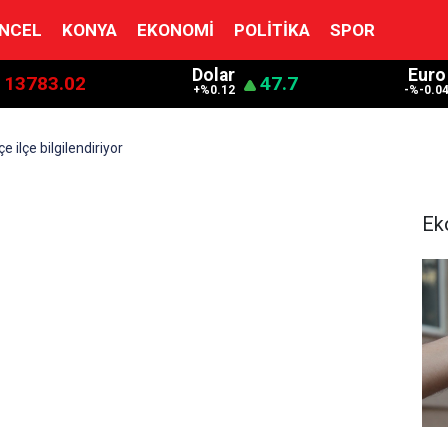
NCEL
KONYA
EKONOMI
POLITIKA
SPOR
Dolar
Euro
13783.02
47.7
+%0.12
-%-0.0
e ilçe bilgilendiriyor
Ek