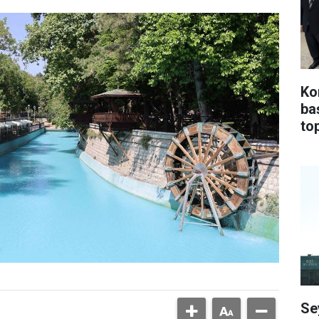
Ko
ba
top
Se