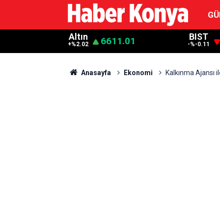
GÜ
Altın
BIST
6611.01
+%2.02
-%-0.11
Anasayfa
Ekonomi
Kalkınma Ajansı ilç