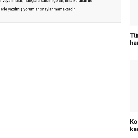
veya imalar, inançlara saldırı içeren, imla kuralları ile
flerle yazılmış yorumlar onaylanmamaktadır.
Tü
ham
Kon
ka