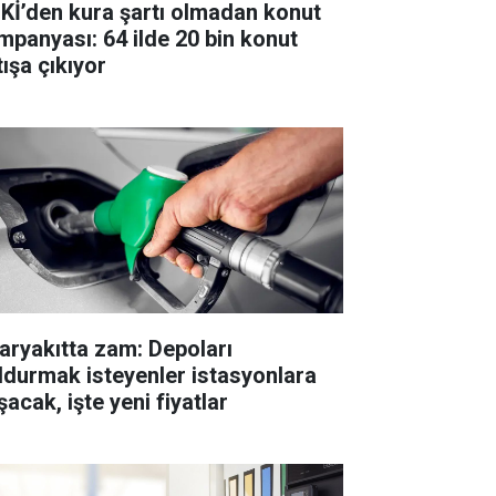
Kİ’den kura şartı olmadan konut
mpanyası: 64 ilde 20 bin konut
tışa çıkıyor
aryakıtta zam: Depoları
ldurmak isteyenler istasyonlara
acak, işte yeni fiyatlar