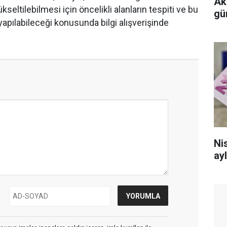
Ak
kseltilebilmesi için öncelikli alanların tespiti ve bu
gü
 yapılabileceği konusunda bilgi alışverişinde
Nis
ayl