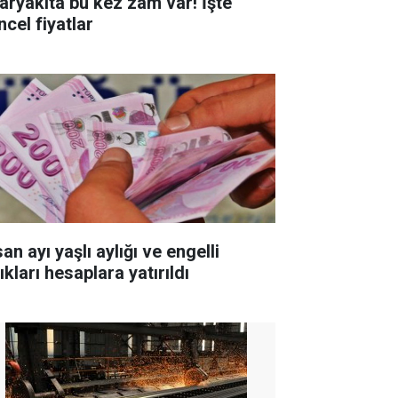
aryakıta bu kez zam var! İşte
ncel fiyatlar
an ayı yaşlı aylığı ve engelli
ıkları hesaplara yatırıldı