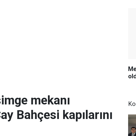
Me
ol
simge mekanı
Ko
Çay Bahçesi kapılarını