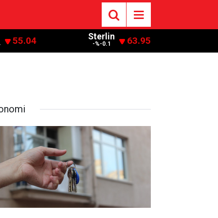
Sterlin
55.04
63.95
4
-%-0.1
onomi