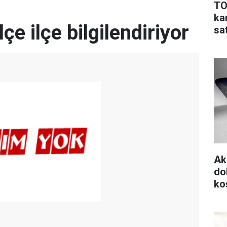
TO
ka
çe ilçe bilgilendiriyor
sa
Ak
do
koş