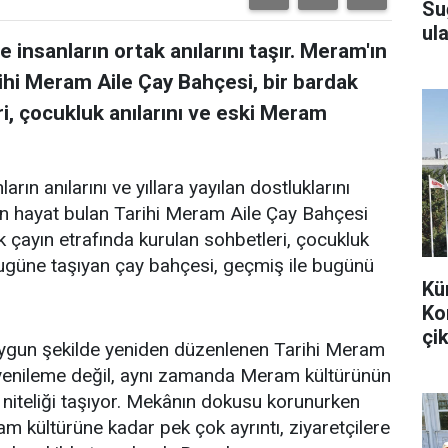
Su
ula
 insanların ortak anılarını taşır. Meram'ın
ihi Meram Aile Çay Bahçesi, bir bardak
i, çocukluk anılarını ve eski Meram
arın anılarını ve yıllara yayılan dostluklarını
en hayat bulan Tarihi Meram Aile Çay Bahçesi
k çayın etrafında kurulan sohbetleri, çocukluk
bugüne taşıyan çay bahçesi, geçmiş ile bugünü
Kü
Ko
çik
uygun şekilde yeniden düzenlenen Tarihi Meram
r yenileme değil, aynı zamanda Meram kültürünün
 niteliği taşıyor. Mekânın dokusu korunurken
m kültürüne kadar pek çok ayrıntı, ziyaretçilere