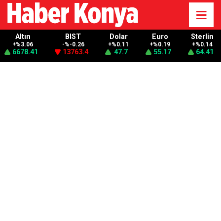
Altın
BIST
Dolar
Euro
Sterlin
+%3.06
-%-0.26
+%0.11
+%0.19
+%0.14
6678.41
13763.4
47.7
55.17
64.41