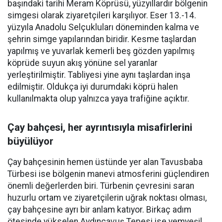
başındaki tarihi Meram Köprüsü, yüzyıllardır bölgenin
simgesi olarak ziyaretçileri karşılıyor. Eser 13.-14.
yüzyıla Anadolu Selçukluları döneminden kalma ve
şehrin simge yapılarından biridir. Kesme taşlardan
yapılmış ve yuvarlak kemerli beş gözden yapılmış
köprüde suyun akış yönüne sel yaranlar
yerleştirilmiştir. Tabliyesi yine aynı taşlardan inşa
edilmiştir. Oldukça iyi durumdaki köprü halen
kullanılmakta olup yalnızca yaya trafiğine açıktır.
Çay bahçesi, her ayrıntısıyla misafirlerini
büyülüyor
Çay bahçesinin hemen üstünde yer alan Tavusbaba
Türbesi ise bölgenin manevi atmosferini güçlendiren
önemli değerlerden biri. Türbenin çevresini saran
huzurlu ortam ve ziyaretçilerin uğrak noktası olması,
çay bahçesine ayrı bir anlam katıyor. Birkaç adım
ötesinde yükselen Aydınçavuş Tepesi ise yemyeşil