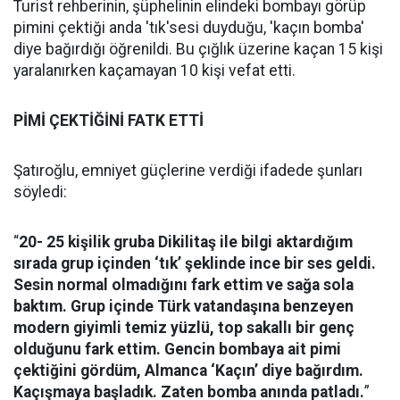
Turist rehberinin, şüphelinin elindeki bombayı görüp
pimini çektiği anda 'tık'sesi duyduğu, 'kaçın bomba'
diye bağırdığı öğrenildi. Bu çığlık üzerine kaçan 15 kişi
yaralanırken kaçamayan 10 kişi vefat etti.
PİMİ ÇEKTİĞİNİ FATK ETTİ
Şatıroğlu, emniyet güçlerine verdiği ifadede şunları
söyledi:
“
20- 25 kişilik gruba Dikilitaş ile bilgi aktardığım
sırada grup içinden ‘tık’ şeklinde ince bir ses geldi.
Sesin normal olmadığını fark ettim ve sağa sola
baktım. Grup içinde Türk vatandaşına benzeyen
modern giyimli temiz yüzlü, top sakallı bir genç
olduğunu fark ettim. Gencin bombaya ait pimi
çektiğini gördüm, Almanca ‘Kaçın’ diye bağırdım.
Kaçışmaya başladık. Zaten bomba anında patladı.
”