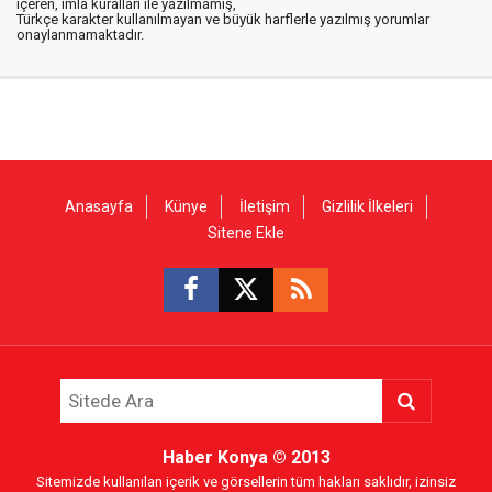
içeren, imla kuralları ile yazılmamış,
Türkçe karakter kullanılmayan ve büyük harflerle yazılmış yorumlar
onaylanmamaktadır.
Anasayfa
Künye
İletişim
Gizlilik İlkeleri
Sitene Ekle
Haber Konya
© 2013
Sitemizde kullanılan içerik ve görsellerin tüm hakları saklıdır, izinsiz