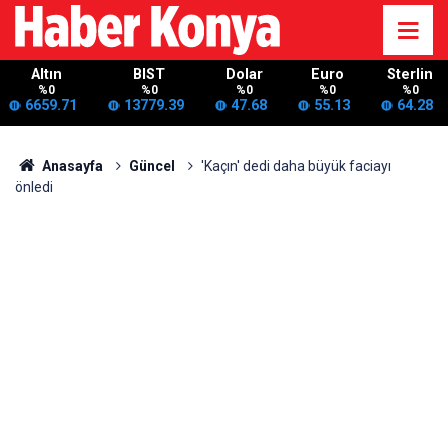
Altın
BIST
Dolar
Euro
Sterlin
%0
%0
%0
%0
%0
6659.71
13779.39
47.68
55.13
64.28
Anasayfa
Güncel
'Kaçın' dedi daha büyük faciayı
önledi