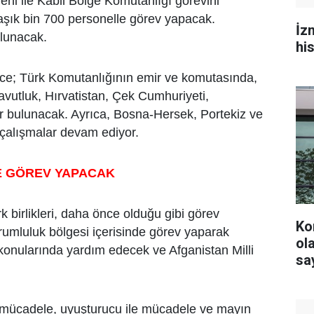
reni ile Kabil Bölge Komutanlığı görevini
aşık bin 700 personelle görev yapacak.
İz
ulunacak.
hi
nce; Türk Komutanlığının emir ve komutasında,
navutluk, Hırvatistan, Çek Cumhuriyeti,
r bulunacak. Ayrıca, Bosna-Hersek, Portekiz ve
li çalışmalar devam ediyor.
E GÖREV YAPACAK
 birlikleri, daha önce olduğu gibi görev
Ko
orumluluk bölgesi içerisinde görev yaparak
olacak? YS
 konularında yardım edecek ve Afganistan Milli
say
rle mücadele, uyuşturucu ile mücadele ve mayın