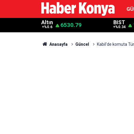
GÜ
Altın
BIST
6530.79
+%0.6
+%0.34
Anasayfa
Güncel
Kabil'de komuta Tür