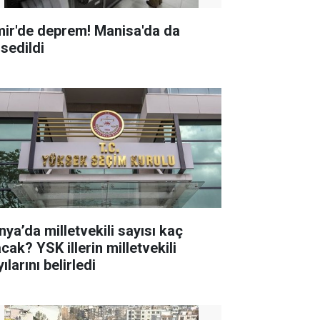
mir'de deprem! Manisa'da da
ssedildi
nya’da milletvekili sayısı kaç
K illerin milletvekili
ılarını belirledi