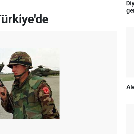
Di
ge
ürkiye'de
Ale