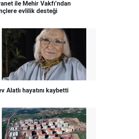
yanet ile Mehir Vakfı’ndan
nçlere evlilik desteği
v Alatlı hayatını kaybetti