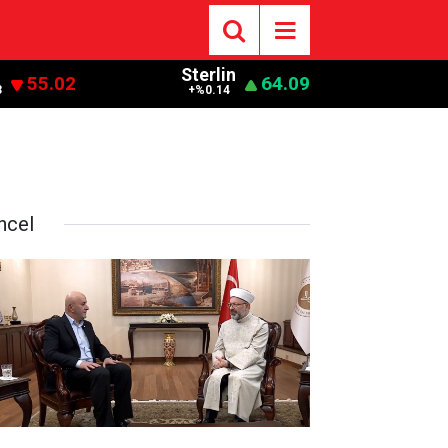
Sterlin
55.02
64.09
3
+%0.14
ncel