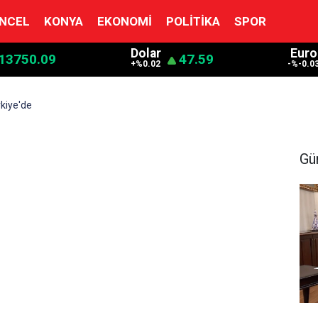
NCEL
KONYA
EKONOMI
POLITIKA
SPOR
Dolar
Euro
13750.09
47.59
+%0.02
-%-0.0
kiye'de
Gü