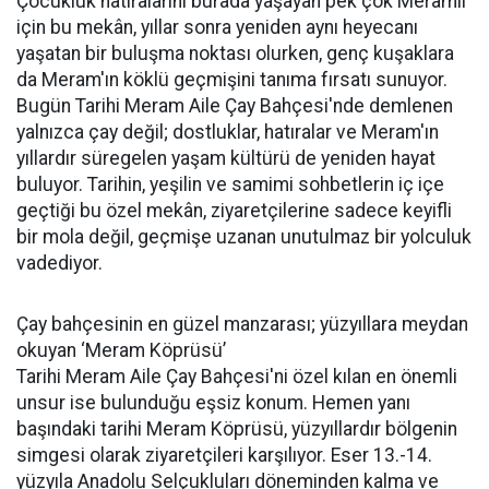
Çocukluk hatıralarını burada yaşayan pek çok Meramlı
için bu mekân, yıllar sonra yeniden aynı heyecanı
yaşatan bir buluşma noktası olurken, genç kuşaklara
da Meram'ın köklü geçmişini tanıma fırsatı sunuyor.
Bugün Tarihi Meram Aile Çay Bahçesi'nde demlenen
yalnızca çay değil; dostluklar, hatıralar ve Meram'ın
yıllardır süregelen yaşam kültürü de yeniden hayat
buluyor. Tarihin, yeşilin ve samimi sohbetlerin iç içe
geçtiği bu özel mekân, ziyaretçilerine sadece keyifli
bir mola değil, geçmişe uzanan unutulmaz bir yolculuk
vadediyor.
Çay bahçesinin en güzel manzarası; yüzyıllara meydan
okuyan ‘Meram Köprüsü’
Tarihi Meram Aile Çay Bahçesi'ni özel kılan en önemli
unsur ise bulunduğu eşsiz konum. Hemen yanı
başındaki tarihi Meram Köprüsü, yüzyıllardır bölgenin
simgesi olarak ziyaretçileri karşılıyor. Eser 13.-14.
yüzyıla Anadolu Selçukluları döneminden kalma ve