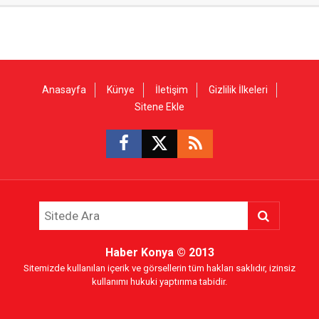
Anasayfa
Künye
İletişim
Gizlilik İlkeleri
Sitene Ekle
Haber Konya
© 2013
Sitemizde kullanılan içerik ve görsellerin tüm hakları saklıdır, izinsiz
kullanımı hukuki yaptırıma tabidir.