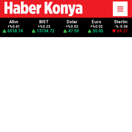
Altın
BIST
Dolar
Euro
Sterlin
+%0.41
+%0.23
+%0.02
+%0.02
-%-0.04
6518.74
13734.72
47.59
55.05
64.27