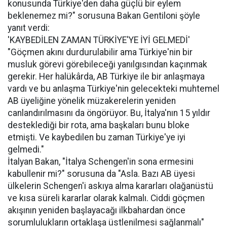
konusunda Türkiye'den daha güçlü bir eylem
beklenemez mi?" sorusuna Bakan Gentiloni şöyle
yanıt verdi:
'KAYBEDİLEN ZAMAN TÜRKİYE'YE İYİ GELMEDİ'
"Göçmen akını durdurulabilir ama Türkiye'nin bir
musluk görevi görebileceği yanılgısından kaçınmak
gerekir. Her halükârda, AB Türkiye ile bir anlaşmaya
vardı ve bu anlaşma Türkiye'nin gelecekteki muhtemel
AB üyeliğine yönelik müzakerelerin yeniden
canlandırılmasını da öngörüyor. Bu, İtalya'nın 15 yıldır
desteklediği bir rota, ama başkaları bunu bloke
etmişti. Ve kaybedilen bu zaman Türkiye'ye iyi
gelmedi."
İtalyan Bakan, "İtalya Schengen'in sona ermesini
kabullenir mi?" sorusuna da "Asla. Bazı AB üyesi
ülkelerin Schengen'i askıya alma kararları olağanüstü
ve kısa süreli kararlar olarak kalmalı. Ciddi göçmen
akışının yeniden başlayacağı ilkbahardan önce
sorumlulukların ortaklaşa üstlenilmesi sağlanmalı"