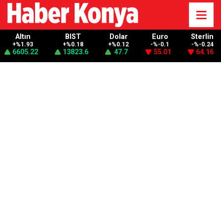
Altın
BIST
Dolar
Euro
Sterlin
+%1.93
+%0.18
+%0.12
-%-0.1
-%-0.24
6605.22
13823.6
47.7
55.01
64.16