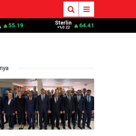
o
Sterlin
55.19
64.41
6
+%0.22
nya