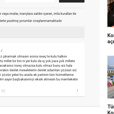
veya imalar, inançlara saldırı içeren, imla kuralları ile
flerle yazılmış yorumlar onaylanmamaktadır.
Ko
aç
n
/
 çıkarmak olmasın sonra isveç te kulu halkını
millet bir biri ni yer kulu da iş yok para yok millete
yacaksınız isveç olmazsa kulu olmaz bunu siz hala
ırakın devlet meselelerini devlet adamları çözsün siz
ni çözün yeter bu arada ak partinin tüm hizmetlerine
AH sayın başbakanımızı eksik etmesin bu memleketin
(0)
Tü
Ko