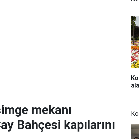
Ko
ala
simge mekanı
Ko
Çay Bahçesi kapılarını