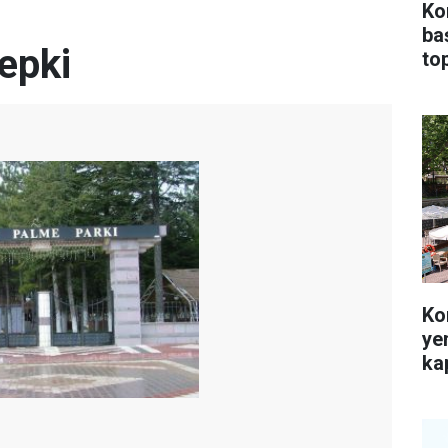
Ko
ba
tepki
top
Ko
ye
kap