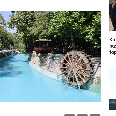
Ko
ba
top