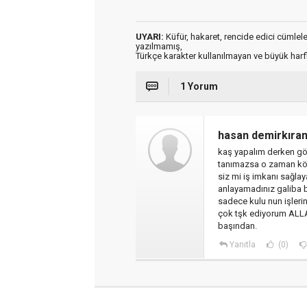
UYARI:
Küfür, hakaret, rencide edici cümleler 
yazılmamış,
Türkçe karakter kullanılmayan ve büyük har
1 Yorum
hasan demirkıra
kaş yapalım derken göz
tanımazsa o zaman kötü 
siz mi iş imkanı sağla
anlayamadınız galiba b
sadece kulu nun işleri
çok tşk ediyorum ALL
başından.
Yanıtla
(0)