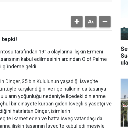
 tepki!
Se
ntosu tarafından 1915 olaylarına ilişkin Ermeni
Su
tasarısının kabul edilmesinin ardından Olof Palme
ula
si gündeme geldi.
n Dinçer, 35 bin Kululunun yaşadığı İsveç'te
ntüyle karşılandığını ve ilçe halkının da tasarıya
ululuların yoğunluğu nedeniyle ilçedeki dinlenme
meçhul bir cinayete kurban giden İsveçli siyasetçi ve
iğini hatırlatan Dinçer, isimlerin
İsveç'te ikamet eden ve hatta İsveç vatandaşı da
rına ilişkin tasarının İsveç'te kabul edilmesiyle