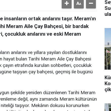
Se
Su
ula
 insanların ortak anılarını taşır. Meram'ın
ihi Meram Aile Çay Bahçesi, bir bardak
i, çocukluk anılarını ve eski Meram
arın anılarını ve yıllara yayılan dostluklarını
en hayat bulan Tarihi Meram Aile Çay Bahçesi
k çayın etrafında kurulan sohbetleri, çocukluk
bugüne taşıyan çay bahçesi, geçmiş ile bugünü
Kü
Ko
çik
uygun şekilde yeniden düzenlenen Tarihi Meram
r yenileme değil, aynı zamanda Meram kültürünün
 niteliği taşıyor. Mekânın dokusu korunurken