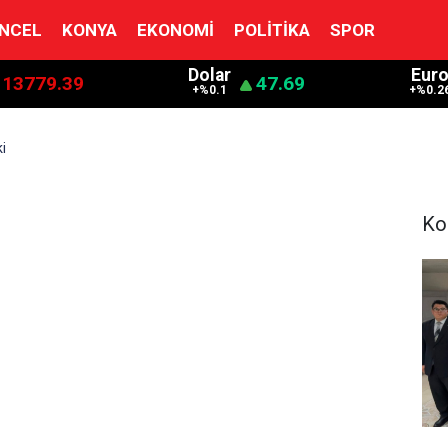
NCEL
KONYA
EKONOMI
POLITIKA
SPOR
Dolar
Eur
13779.39
47.69
+%0.1
+%0.2
i
Ko