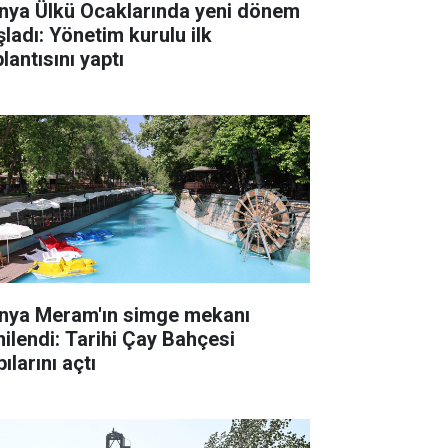
nya Ülkü Ocaklarında yeni dönem
şladı: Yönetim kurulu ilk
lantısını yaptı
nya Meram'ın simge mekanı
nilendi: Tarihi Çay Bahçesi
ılarını açtı