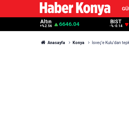
GÜ
Altın
BIST
6646.04
+%2.56
-%-0.14
Anasayfa
Konya
İsveç'e Kulu'dan tepk