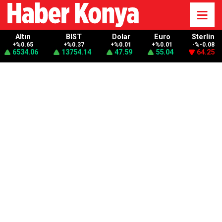
Altın
BIST
Dolar
Euro
Sterlin
+%0.65
+%0.37
+%0.01
+%0.01
-%-0.08
6534.06
13754.14
47.59
55.04
64.25