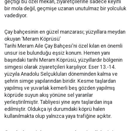
geçtiği bu özel mekân, ziyaretçilerine sadece keyifli
bir mola değil, geçmişe uzanan unutulmaz bir yolculuk
vadediyor.
Çay bahçesinin en güzel manzarası; yüzyıllara meydan
okuyan ‘Meram Köprüsü’
Tarihi Meram Aile Çay Bahçesi'ni özel kılan en önemli
unsur ise bulunduğu eşsiz konum. Hemen yanı
başındaki tarihi Meram Köprüsü, yüzyıllardır bölgenin
simgesi olarak ziyaretçileri karşılıyor. Eser 13.-14.
yüzyıla Anadolu Selçukluları döneminden kalma ve
şehrin simge yapılarından biridir. Kesme taşlardan
yapılmış ve yuvarlak kemerli beş gözden yapılmış
köprüde suyun akış yönüne sel yaranlar
yerleştirilmiştir. Tabliyesi yine aynı taşlardan inşa
edilmiştir. Oldukça iyi durumdaki köprü halen
kullanılmakta olup yalnızca yaya trafiğine açıktır.