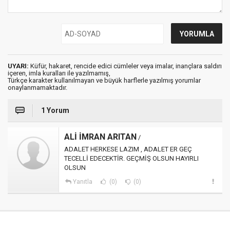
UYARI:
Küfür, hakaret, rencide edici cümleler veya imalar, inançlara saldırı
içeren, imla kuralları ile yazılmamış,
Türkçe karakter kullanılmayan ve büyük harflerle yazılmış yorumlar
onaylanmamaktadır.
1 Yorum
ALİ İMRAN ARITAN
/
ADALET HERKESE LAZIM , ADALET ER GEÇ
TECELLİ EDECEKTİR. GEÇMİŞ OLSUN HAYIRLI
OLSUN
Yanıtla
(0)
(0)