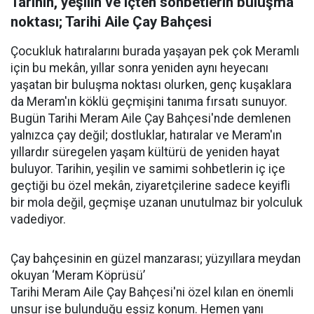
Tarihin, yeşilin ve içten sohbetlerin buluşma
noktası; Tarihi Aile Çay Bahçesi
Çocukluk hatıralarını burada yaşayan pek çok Meramlı
için bu mekân, yıllar sonra yeniden aynı heyecanı
yaşatan bir buluşma noktası olurken, genç kuşaklara
da Meram'ın köklü geçmişini tanıma fırsatı sunuyor.
Bugün Tarihi Meram Aile Çay Bahçesi'nde demlenen
yalnızca çay değil; dostluklar, hatıralar ve Meram'ın
yıllardır süregelen yaşam kültürü de yeniden hayat
buluyor. Tarihin, yeşilin ve samimi sohbetlerin iç içe
geçtiği bu özel mekân, ziyaretçilerine sadece keyifli
bir mola değil, geçmişe uzanan unutulmaz bir yolculuk
vadediyor.
Çay bahçesinin en güzel manzarası; yüzyıllara meydan
okuyan ‘Meram Köprüsü’
Tarihi Meram Aile Çay Bahçesi'ni özel kılan en önemli
unsur ise bulunduğu eşsiz konum. Hemen yanı