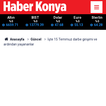
Altın
BIST
Dolar
Euro
Sterlin
%0
%0
%0
%0
%0
6659.71
13779.39
47.68
55.13
64.28
Anasayfa
Güncel
İşte 15 Temmuz darbe girişimi ve
ardından yaşananlar