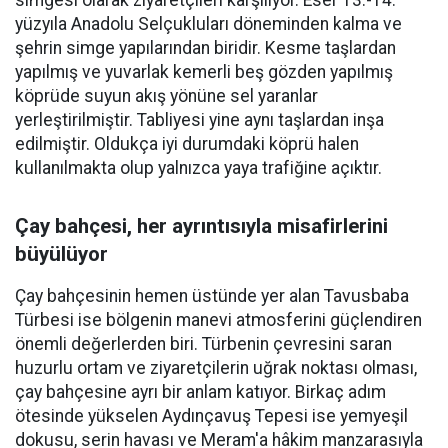
simgesi olarak ziyaretçileri karşılıyor. Eser 13.-14.
yüzyıla Anadolu Selçukluları döneminden kalma ve
şehrin simge yapılarından biridir. Kesme taşlardan
yapılmış ve yuvarlak kemerli beş gözden yapılmış
köprüde suyun akış yönüne sel yaranlar
yerleştirilmiştir. Tabliyesi yine aynı taşlardan inşa
edilmiştir. Oldukça iyi durumdaki köprü halen
kullanılmakta olup yalnızca yaya trafiğine açıktır.
Çay bahçesi, her ayrıntısıyla misafirlerini
büyülüyor
Çay bahçesinin hemen üstünde yer alan Tavusbaba
Türbesi ise bölgenin manevi atmosferini güçlendiren
önemli değerlerden biri. Türbenin çevresini saran
huzurlu ortam ve ziyaretçilerin uğrak noktası olması,
çay bahçesine ayrı bir anlam katıyor. Birkaç adım
ötesinde yükselen Aydınçavuş Tepesi ise yemyeşil
dokusu, serin havası ve Meram'a hâkim manzarasıyla