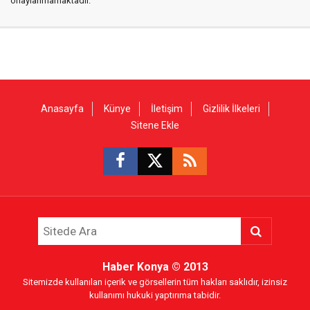
onaylanmamaktadır.
Anasayfa
Künye
İletişim
Gizlilik İlkeleri
Sitene Ekle
Haber Konya
© 2013
Sitemizde kullanılan içerik ve görsellerin tüm hakları saklıdır, izinsiz
kullanımı hukuki yaptırıma tabidir.