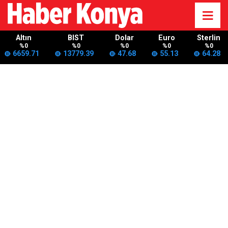
Altın
BIST
Dolar
Euro
Sterlin
%0
%0
%0
%0
%0
6659.71
13779.39
47.68
55.13
64.28