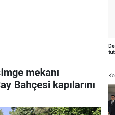
De
tu
simge mekanı
Ko
Çay Bahçesi kapılarını