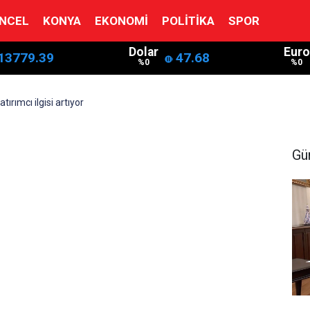
NCEL
KONYA
EKONOMI
POLITIKA
SPOR
Dolar
Euro
13779.39
47.68
%0
%0
tırımcı ilgisi artıyor
Gü