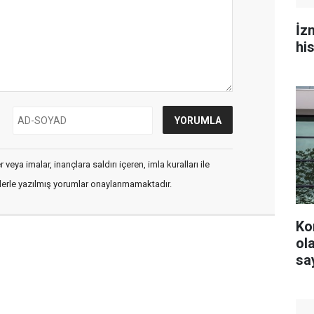
İz
hi
veya imalar, inançlara saldırı içeren, imla kuralları ile
flerle yazılmış yorumlar onaylanmamaktadır.
Ko
olacak? YS
say