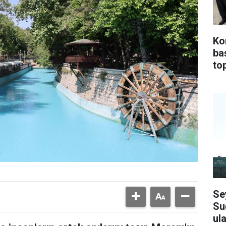
Ko
ba
top
Se
Su
ula