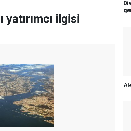
Di
ge
 yatırımcı ilgisi
Ale