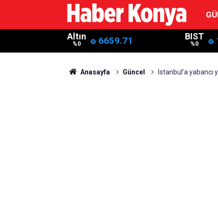
GÜ
Altın
BIST
6659.71
%0
%0
Anasayfa
Güncel
İstanbul’a yabancı ya