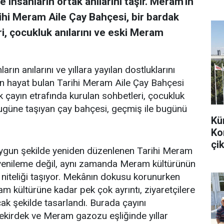
 insanların ortak anılarını taşır. Meram'ın
ihi Meram Aile Çay Bahçesi, bir bardak
i, çocukluk anılarını ve eski Meram
arın anılarını ve yıllara yayılan dostluklarını
en hayat bulan Tarihi Meram Aile Çay Bahçesi
k çayın etrafında kurulan sohbetleri, çocukluk
bugüne taşıyan çay bahçesi, geçmiş ile bugünü
Kü
Ko
çik
uygun şekilde yeniden düzenlenen Tarihi Meram
r yenileme değil, aynı zamanda Meram kültürünün
 niteliği taşıyor. Mekânın dokusu korunurken
m kültürüne kadar pek çok ayrıntı, ziyaretçilere
k şekilde tasarlandı. Burada çayını
 çekirdek ve Meram gazozu eşliğinde yıllar