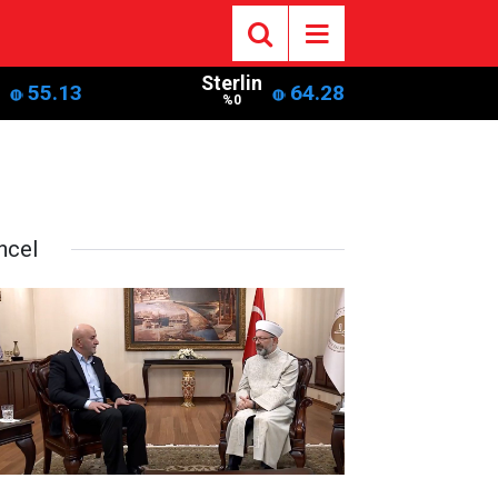
Sterlin
55.13
64.28
%0
ncel