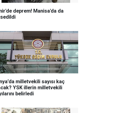
mir'de deprem! Manisa'da da
ssedildi
nya’da milletvekili sayısı kaç
K illerin milletvekili
ılarını belirledi