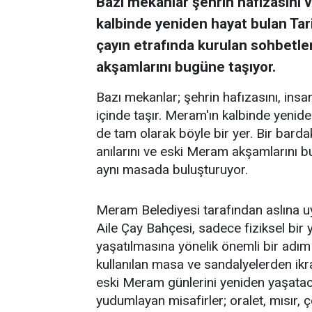
Bazı mekanlar şehrin hafızasını ve
kalbinde yeniden hayat bulan Tar
çayın etrafında kurulan sohbetler
akşamlarını bugüne taşıyor.
Bazı mekanlar; şehrin hafızasını, insanl
içinde taşır. Meram'ın kalbinde yenid
de tam olarak böyle bir yer. Bir barda
anılarını ve eski Meram akşamlarını 
aynı masada buluşturuyor.
Meram Belediyesi tarafından aslına 
Aile Çay Bahçesi, sadece fiziksel bi
yaşatılmasına yönelik önemli bir adım
kullanılan masa ve sandalyelerden ikra
eski Meram günlerini yeniden yaşataca
yudumlayan misafirler; oralet, mısır,