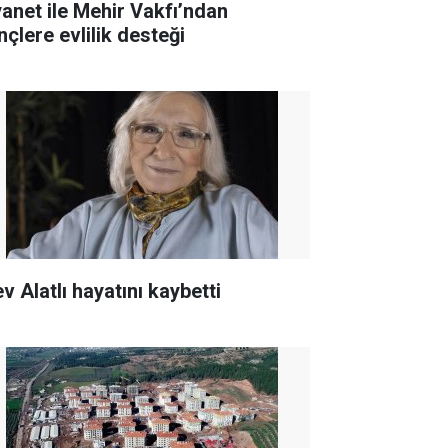
yanet ile Mehir Vakfı’ndan
nçlere evlilik desteği
v Alatlı hayatını kaybetti