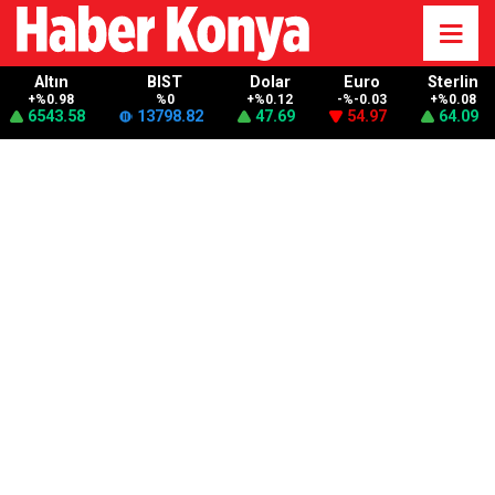
Altın
BIST
Dolar
Euro
Sterlin
+%0.98
%0
+%0.12
-%-0.03
+%0.08
6543.58
13798.82
47.69
54.97
64.09