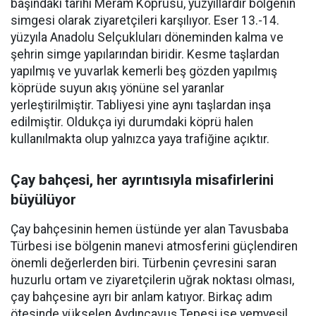
başındaki tarihi Meram Köprüsü, yüzyıllardır bölgenin
simgesi olarak ziyaretçileri karşılıyor. Eser 13.-14.
yüzyıla Anadolu Selçukluları döneminden kalma ve
şehrin simge yapılarından biridir. Kesme taşlardan
yapılmış ve yuvarlak kemerli beş gözden yapılmış
köprüde suyun akış yönüne sel yaranlar
yerleştirilmiştir. Tabliyesi yine aynı taşlardan inşa
edilmiştir. Oldukça iyi durumdaki köprü halen
kullanılmakta olup yalnızca yaya trafiğine açıktır.
Çay bahçesi, her ayrıntısıyla misafirlerini
büyülüyor
Çay bahçesinin hemen üstünde yer alan Tavusbaba
Türbesi ise bölgenin manevi atmosferini güçlendiren
önemli değerlerden biri. Türbenin çevresini saran
huzurlu ortam ve ziyaretçilerin uğrak noktası olması,
çay bahçesine ayrı bir anlam katıyor. Birkaç adım
ötesinde yükselen Aydınçavuş Tepesi ise yemyeşil