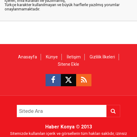
içeren, imla kuralları ile yazılmamış,
Türkçe karakter kullanılmayan ve büyük harflerle yazılmış yorumlar
onaylanmamaktadır.
Anasayfa
Künye
İletişim
Gizlilik İlkeleri
Sitene Ekle
Haber Konya
© 2013
Sitemizde kullanılan içerik ve görsellerin tüm hakları saklıdır, izinsiz