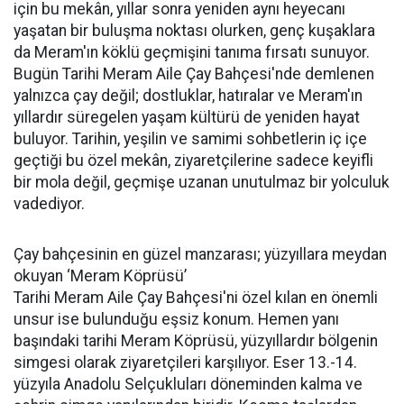
için bu mekân, yıllar sonra yeniden aynı heyecanı
yaşatan bir buluşma noktası olurken, genç kuşaklara
da Meram'ın köklü geçmişini tanıma fırsatı sunuyor.
Bugün Tarihi Meram Aile Çay Bahçesi'nde demlenen
yalnızca çay değil; dostluklar, hatıralar ve Meram'ın
yıllardır süregelen yaşam kültürü de yeniden hayat
buluyor. Tarihin, yeşilin ve samimi sohbetlerin iç içe
geçtiği bu özel mekân, ziyaretçilerine sadece keyifli
bir mola değil, geçmişe uzanan unutulmaz bir yolculuk
vadediyor.
Çay bahçesinin en güzel manzarası; yüzyıllara meydan
okuyan ‘Meram Köprüsü’
Tarihi Meram Aile Çay Bahçesi'ni özel kılan en önemli
unsur ise bulunduğu eşsiz konum. Hemen yanı
başındaki tarihi Meram Köprüsü, yüzyıllardır bölgenin
simgesi olarak ziyaretçileri karşılıyor. Eser 13.-14.
yüzyıla Anadolu Selçukluları döneminden kalma ve