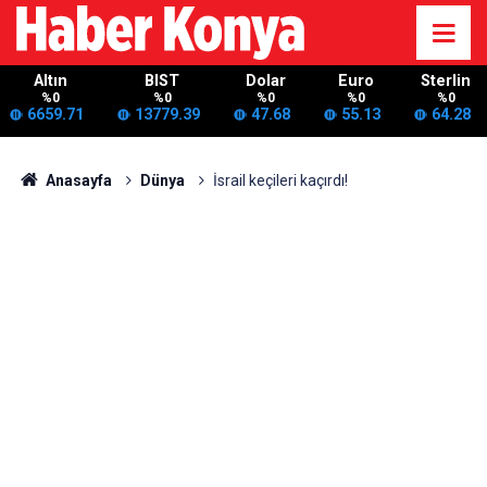
Altın
BIST
Dolar
Euro
Sterlin
%0
%0
%0
%0
%0
6659.71
13779.39
47.68
55.13
64.28
Anasayfa
Dünya
İsrail keçileri kaçırdı!