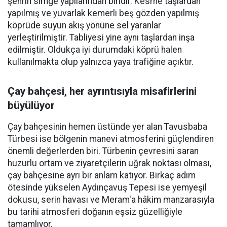
şehrin simge yapılarından biridir. Kesme taşlardan
yapılmış ve yuvarlak kemerli beş gözden yapılmış
köprüde suyun akış yönüne sel yaranlar
yerleştirilmiştir. Tabliyesi yine aynı taşlardan inşa
edilmiştir. Oldukça iyi durumdaki köprü halen
kullanılmakta olup yalnızca yaya trafiğine açıktır.
Çay bahçesi, her ayrıntısıyla misafirlerini
büyülüyor
Çay bahçesinin hemen üstünde yer alan Tavusbaba
Türbesi ise bölgenin manevi atmosferini güçlendiren
önemli değerlerden biri. Türbenin çevresini saran
huzurlu ortam ve ziyaretçilerin uğrak noktası olması,
çay bahçesine ayrı bir anlam katıyor. Birkaç adım
ötesinde yükselen Aydınçavuş Tepesi ise yemyeşil
dokusu, serin havası ve Meram'a hâkim manzarasıyla
bu tarihi atmosferi doğanın eşsiz güzelliğiyle
tamamlıyor.