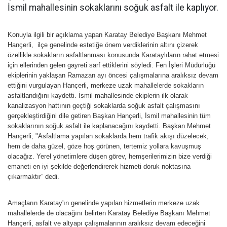
İsmil mahallesinin sokaklarını soğuk asfalt ile kaplıyor.
Konuyla ilgili bir açıklama yapan Karatay Belediye Başkanı Mehmet
Hançerli, ilçe genelinde estetiğe önem verdiklerinin altını çizerek
özellikle sokakların asfaltlanması konusunda Karataylıların rahat etmesi
için ellerinden gelen gayreti sarf ettiklerini söyledi. Fen İşleri Müdürlüğü
ekiplerinin yaklaşan Ramazan ayı öncesi çalışmalarına aralıksız devam
ettiğini vurgulayan Hançerli, merkeze uzak mahallelerde sokakların
asfaltlandığını kaydetti. İsmil mahallesinde ekiplerin ilk olarak
kanalizasyon hattının geçtiği sokaklarda soğuk asfalt çalışmasını
gerçekleştirdiğini dile getiren Başkan Hançerli, İsmil mahallesinin tüm
sokaklarının soğuk asfalt ile kaplanacağını kaydetti. Başkan Mehmet
Hançerli; "Asfaltlama yapılan sokaklarda hem trafik akışı düzelecek,
hem de daha güzel, göze hoş görünen, tertemiz yollara kavuşmuş
olacağız. Yerel yönetimlere düşen görev, hemşerilerimizin bize verdiği
emaneti en iyi şekilde değerlendirerek hizmeti doruk noktasına
çıkarmaktır” dedi.
Amaçların Karatay'ın genelinde yapılan hizmetlerin merkeze uzak
mahallelerde de olacağını belirten Karatay Belediye Başkanı Mehmet
Hançerli, asfalt ve altyapı çalışmalarının aralıksız devam edeceğini