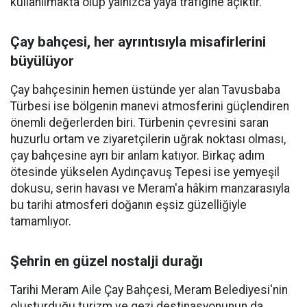
kullanılmakta olup yalnızca yaya trafiğine açıktır.
Çay bahçesi, her ayrıntısıyla misafirlerini
büyülüyor
Çay bahçesinin hemen üstünde yer alan Tavusbaba
Türbesi ise bölgenin manevi atmosferini güçlendiren
önemli değerlerden biri. Türbenin çevresini saran
huzurlu ortam ve ziyaretçilerin uğrak noktası olması,
çay bahçesine ayrı bir anlam katıyor. Birkaç adım
ötesinde yükselen Aydınçavuş Tepesi ise yemyeşil
dokusu, serin havası ve Meram'a hâkim manzarasıyla
bu tarihi atmosferi doğanın eşsiz güzelliğiyle
tamamlıyor.
Şehrin en güzel nostalji durağı
Tarihi Meram Aile Çay Bahçesi, Meram Belediyesi'nin
oluşturduğu turizm ve gezi destinasyonunun da