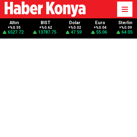
Altın
BIST
Dolar
Euro
Sterlin
+%0.55
+%0.62
+%0.02
+%0.04
+%0.09
6527.72
13787.75
47.59
55.06
64.05