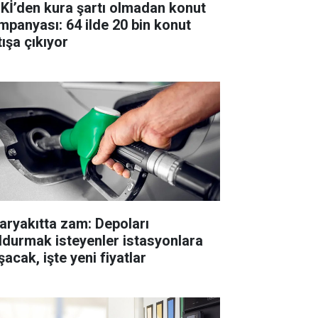
Kİ’den kura şartı olmadan konut
mpanyası: 64 ilde 20 bin konut
tışa çıkıyor
aryakıtta zam: Depoları
ldurmak isteyenler istasyonlara
acak, işte yeni fiyatlar