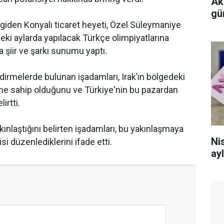
Ak
gü
giden Konyalı ticaret heyeti, Özel Süleymaniye
deki aylarda yapılacak Türkçe olimpiyatlarına
a şiir ve şarkı sunumu yaptı.
dirmelerde bulunan işadamları, Irak’ın bölgedeki
ne sahip olduğunu ve Türkiye'nin bu pazardan
irtti.
akınlaştığını belirten işadamları, bu yakınlaşmaya
Nis
i düzenlediklerini ifade etti.
ayl