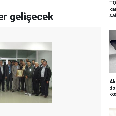
TO
ka
iler gelişecek
sa
Ak
do
koş