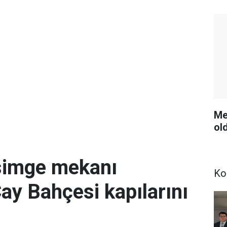
Me
ol
simge mekanı
Ko
Çay Bahçesi kapılarını