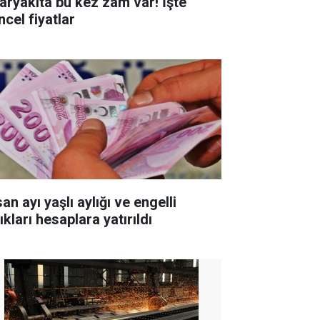
aryakıta bu kez zam var! İşte
ncel fiyatlar
an ayı yaşlı aylığı ve engelli
ıkları hesaplara yatırıldı