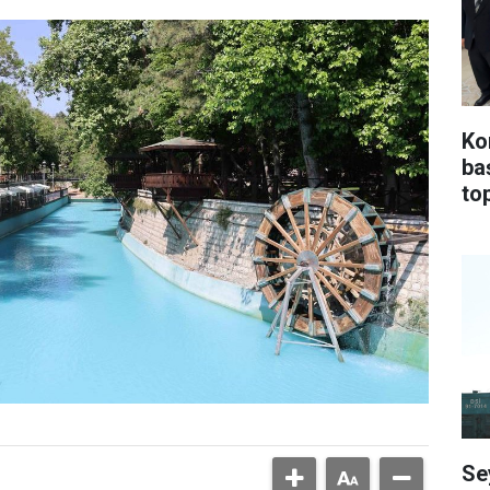
Ko
ba
top
Se