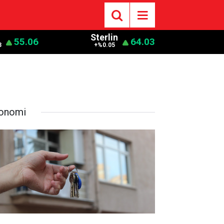
o
Sterlin
55.06
64.03
3
+%0.05
onomi