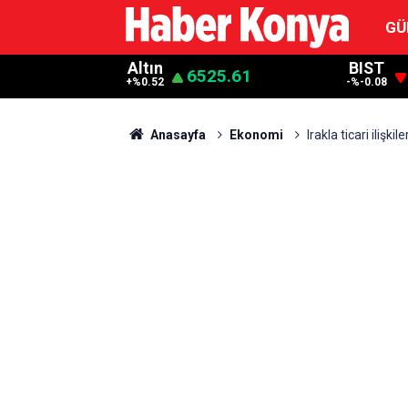
GÜ
Altın
BIST
6525.61
+%0.52
-%-0.08
Anasayfa
Ekonomi
Irakla ticari ilişkil