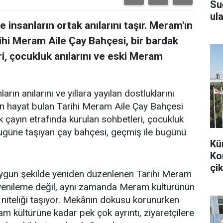
Su
ula
 insanların ortak anılarını taşır. Meram'ın
ihi Meram Aile Çay Bahçesi, bir bardak
i, çocukluk anılarını ve eski Meram
arın anılarını ve yıllara yayılan dostluklarını
en hayat bulan Tarihi Meram Aile Çay Bahçesi
k çayın etrafında kurulan sohbetleri, çocukluk
bugüne taşıyan çay bahçesi, geçmiş ile bugünü
Kü
Ko
çik
uygun şekilde yeniden düzenlenen Tarihi Meram
r yenileme değil, aynı zamanda Meram kültürünün
 niteliği taşıyor. Mekânın dokusu korunurken
m kültürüne kadar pek çok ayrıntı, ziyaretçilere