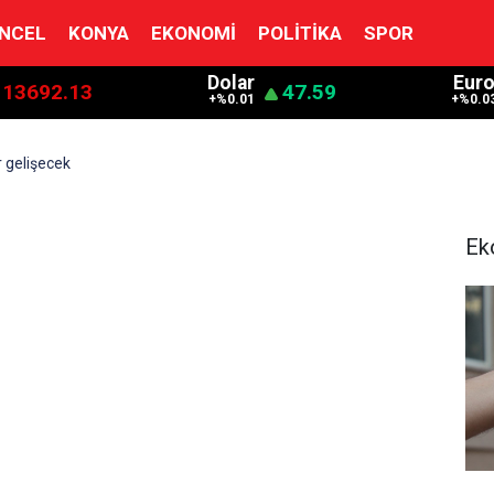
NCEL
KONYA
EKONOMI
POLITIKA
SPOR
Dolar
Eur
13692.13
47.59
+%0.01
+%0.0
er gelişecek
Ek