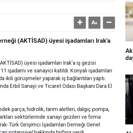
erneği (AKTİSAD) üyesi işadamları Irak'a
Ak
da
(AKTİSAD) üyesi işadamları Irak'a iş gezisi
11 işadamı ve sanayici katıldı. Konyalı işadamları
 ikili görüşmeler yaparak iş bağlantıları yaptı.
nda Erbil Sanayi ve Ticaret Odası Başkanı Dara El
yedek parça, hidrolik, tarım aletleri, dalgıç pompa,
rkları sektörlerinde sanayi gezileri ve firma
 Irak-Türk Girişimci İşadamları Derneği Genel
ari potansiyel hakkında brifing verdi.