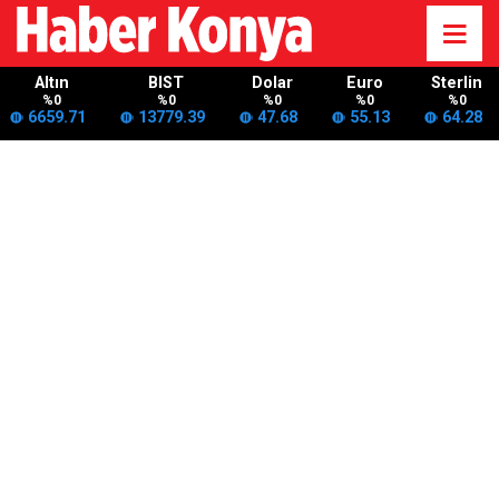
Altın
BIST
Dolar
Euro
Sterlin
%0
%0
%0
%0
%0
6659.71
13779.39
47.68
55.13
64.28