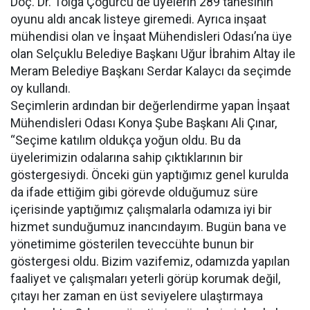
Doç. Dr. Tolga Çöğürcü de üyelerin 289 tanesinin
oyunu aldı ancak listeye giremedi. Ayrıca inşaat
mühendisi olan ve İnşaat Mühendisleri Odası’na üye
olan Selçuklu Belediye Başkanı Uğur İbrahim Altay ile
Meram Belediye Başkanı Serdar Kalaycı da seçimde
oy kullandı.
Seçimlerin ardından bir değerlendirme yapan İnşaat
Mühendisleri Odası Konya Şube Başkanı Ali Çınar,
“Seçime katılım oldukça yoğun oldu. Bu da
üyelerimizin odalarına sahip çıktıklarının bir
göstergesiydi. Önceki gün yaptığımız genel kurulda
da ifade ettiğim gibi görevde olduğumuz süre
içerisinde yaptığımız çalışmalarla odamıza iyi bir
hizmet sunduğumuz inancındayım. Bugün bana ve
yönetimime gösterilen teveccühte bunun bir
göstergesi oldu. Bizim vazifemiz, odamızda yapılan
faaliyet ve çalışmaları yeterli görüp korumak değil,
çıtayı her zaman en üst seviyelere ulaştırmaya