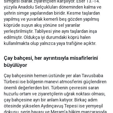
simgesi olarak ziyaretçileri karşılıyor. Eser 13.-14.
yüzyıla Anadolu Selçukluları döneminden kalma ve
şehrin simge yapılarından biridir. Kesme taşlardan
yapılmış ve yuvarlak kemerli beş gözden yapılmış
köprüde suyun akış yönüne sel yaranlar
yerleştirilmiştir. Tabliyesi yine aynı taşlardan inşa
edilmiştir. Oldukça iyi durumdaki köprü halen
kullanılmakta olup yalnızca yaya trafiğine açıktır.
Çay bahçesi, her ayrıntısıyla misafirlerini
büyülüyor
Çay bahçesinin hemen üstünde yer alan Tavusbaba
Türbesi ise bölgenin manevi atmosferini güçlendiren
önemli değerlerden biri. Türbenin çevresini saran
huzurlu ortam ve ziyaretçilerin uğrak noktası olması,
çay bahçesine ayrı bir anlam katıyor. Birkaç adım
ötesinde yükselen Aydınçavuş Tepesi ise yemyeşil
dokusu, serin havası ve Meram'a hâkim manzarasıyla