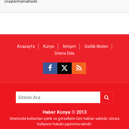
onaylanmamaktadır.
Anasayfa
Künye
İletişim
Gizlilik İlkeleri
Sitene Ekle
Haber Konya
© 2013
Sitemizde kullanılan içerik ve görsellerin tüm hakları saklıdır, izinsiz
kullanımı hukuki yaptırıma tabidir.