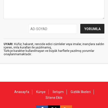
UYARI:
Küfür, hakaret, rencide edici cümleler veya imalar, inançlara saldırı
içeren, imla kuralları ile yazılmamış,
Türkçe karakter kullanılmayan ve büyük harflerle yazılmış yorumlar
onaylanmamaktadır.
Anasayfa
Künye
İletişim
Gizlilik İlkeleri
Sitene Ekle