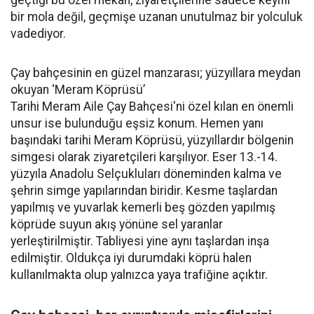
geçtiği bu özel mekân, ziyaretçilerine sadece keyifli
bir mola değil, geçmişe uzanan unutulmaz bir yolculuk
vadediyor.
Çay bahçesinin en güzel manzarası; yüzyıllara meydan
okuyan ‘Meram Köprüsü’
Tarihi Meram Aile Çay Bahçesi'ni özel kılan en önemli
unsur ise bulunduğu eşsiz konum. Hemen yanı
başındaki tarihi Meram Köprüsü, yüzyıllardır bölgenin
simgesi olarak ziyaretçileri karşılıyor. Eser 13.-14.
yüzyıla Anadolu Selçukluları döneminden kalma ve
şehrin simge yapılarından biridir. Kesme taşlardan
yapılmış ve yuvarlak kemerli beş gözden yapılmış
köprüde suyun akış yönüne sel yaranlar
yerleştirilmiştir. Tabliyesi yine aynı taşlardan inşa
edilmiştir. Oldukça iyi durumdaki köprü halen
kullanılmakta olup yalnızca yaya trafiğine açıktır.