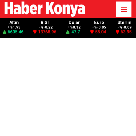
Altın
BIST
Dolar
Euro
Sterlin
+%1.93
-%-0.22
+%0.12
-%-0.05
-%-0.09
6605.46
13768.96
47.7
55.04
63.95