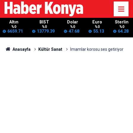
Altın
BIST
Dolar
Euro
Sterlin
%0
%0
%0
%0
%0
6659.71
13779.39
47.68
55.13
64.28
Anasayfa
Kültür Sanat
İmamlar korosu ses getiriyor