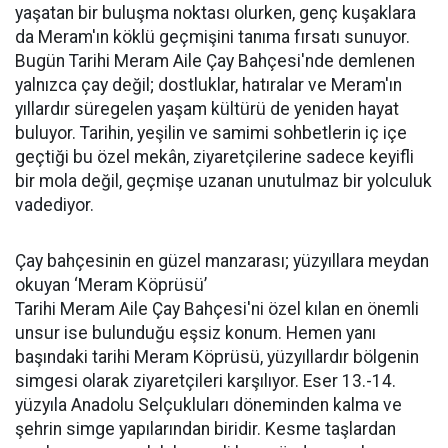
yaşatan bir buluşma noktası olurken, genç kuşaklara
da Meram'ın köklü geçmişini tanıma fırsatı sunuyor.
Bugün Tarihi Meram Aile Çay Bahçesi'nde demlenen
yalnızca çay değil; dostluklar, hatıralar ve Meram'ın
yıllardır süregelen yaşam kültürü de yeniden hayat
buluyor. Tarihin, yeşilin ve samimi sohbetlerin iç içe
geçtiği bu özel mekân, ziyaretçilerine sadece keyifli
bir mola değil, geçmişe uzanan unutulmaz bir yolculuk
vadediyor.
Çay bahçesinin en güzel manzarası; yüzyıllara meydan
okuyan ‘Meram Köprüsü’
Tarihi Meram Aile Çay Bahçesi'ni özel kılan en önemli
unsur ise bulunduğu eşsiz konum. Hemen yanı
başındaki tarihi Meram Köprüsü, yüzyıllardır bölgenin
simgesi olarak ziyaretçileri karşılıyor. Eser 13.-14.
yüzyıla Anadolu Selçukluları döneminden kalma ve
şehrin simge yapılarından biridir. Kesme taşlardan