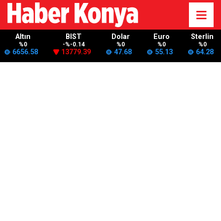
Altın
BIST
Dolar
Euro
Sterlin
%0
-%-0.14
%0
%0
%0
6656.58
13779.39
47.68
55.13
64.28