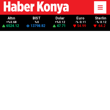
Altın
BIST
Dolar
Euro
Sterlin
+%0.68
%0
+%0.12
-%-0.11
-%-0.12
6524.12
13798.82
47.71
54.99
64.2