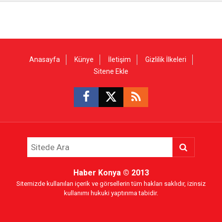
Anasayfa
Künye
İletişim
Gizlilik İlkeleri
Sitene Ekle
Haber Konya
© 2013
Sitemizde kullanılan içerik ve görsellerin tüm hakları saklıdır, izinsiz
kullanımı hukuki yaptırıma tabidir.