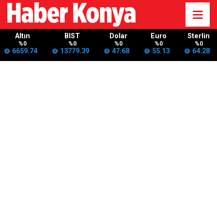
Altın
BIST
Dolar
Euro
Sterlin
%0
%0
%0
%0
%0
6659.74
13779.39
47.68
55.13
64.28