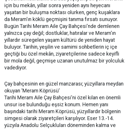
için bu mekân, yıllar sonra yeniden aynı heyecanı
yaşatan bir buluşma noktası olurken, genç kuşaklara
da Meram'ın köklü geçmişini tanıma fırsatı sunuyor.
Bugün Tarihi Meram Aile Çay Bahçesi'nde demlenen
yalnızca çay değil; dostluklar, hatıralar ve Meram'ın
yıllardır süregelen yaşam kültürü de yeniden hayat
buluyor. Tarihin, yeşilin ve samimi sohbetlerin iç içe
geçtiği bu özel mekân, ziyaretçilerine sadece keyifli
bir mola değil, geçmişe uzanan unutulmaz bir yolculuk
vadediyor.
Çay bahçesinin en güzel manzarası; yüzyıllara meydan
okuyan ‘Meram Köprüsü’
Tarihi Meram Aile Çay Bahçesi'ni özel kılan en önemli
unsur ise bulunduğu eşsiz konum. Hemen yanı
başındaki tarihi Meram Köprüsü, yüzyıllardır bölgenin
simgesi olarak ziyaretçileri karşılıyor. Eser 13.-14.
yüzyıla Anadolu Selçukluları döneminden kalma ve