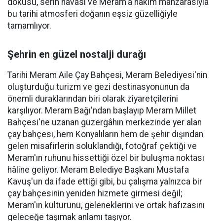
dokusu, serin havası ve Meram'a hâkim manzarasıyla
bu tarihi atmosferi doğanın eşsiz güzelliğiyle
tamamlıyor.
Şehrin en güzel nostalji durağı
Tarihi Meram Aile Çay Bahçesi, Meram Belediyesi'nin
oluşturduğu turizm ve gezi destinasyonunun da
önemli duraklarından biri olarak ziyaretçilerini
karşılıyor. Meram Bağı'ndan başlayıp Meram Millet
Bahçesi'ne uzanan güzergâhın merkezinde yer alan
çay bahçesi, hem Konyalıların hem de şehir dışından
gelen misafirlerin soluklandığı, fotoğraf çektiği ve
Meram'ın ruhunu hissettiği özel bir buluşma noktası
hâline geliyor. Meram Belediye Başkanı Mustafa
Kavuş'un da ifade ettiği gibi, bu çalışma yalnızca bir
çay bahçesinin yeniden hizmete girmesi değil;
Meram'ın kültürünü, geleneklerini ve ortak hafızasını
geleceğe taşımak anlamı taşıyor.