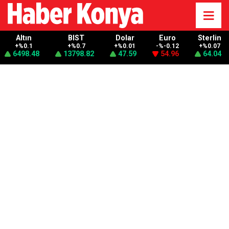
Altın
BIST
Dolar
Euro
Sterlin
+%0.1
+%0.7
+%0.01
-%-0.12
+%0.07
6498.48
13798.82
47.59
54.96
64.04