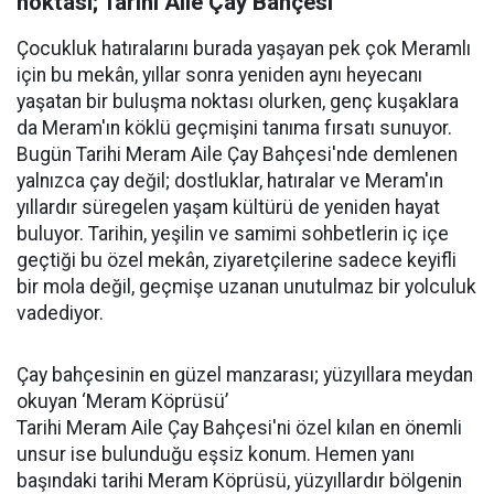
noktası; Tarihi Aile Çay Bahçesi
Çocukluk hatıralarını burada yaşayan pek çok Meramlı
için bu mekân, yıllar sonra yeniden aynı heyecanı
yaşatan bir buluşma noktası olurken, genç kuşaklara
da Meram'ın köklü geçmişini tanıma fırsatı sunuyor.
Bugün Tarihi Meram Aile Çay Bahçesi'nde demlenen
yalnızca çay değil; dostluklar, hatıralar ve Meram'ın
yıllardır süregelen yaşam kültürü de yeniden hayat
buluyor. Tarihin, yeşilin ve samimi sohbetlerin iç içe
geçtiği bu özel mekân, ziyaretçilerine sadece keyifli
bir mola değil, geçmişe uzanan unutulmaz bir yolculuk
vadediyor.
Çay bahçesinin en güzel manzarası; yüzyıllara meydan
okuyan ‘Meram Köprüsü’
Tarihi Meram Aile Çay Bahçesi'ni özel kılan en önemli
unsur ise bulunduğu eşsiz konum. Hemen yanı
başındaki tarihi Meram Köprüsü, yüzyıllardır bölgenin