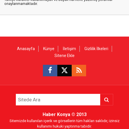
onaylanmamaktadır.
Anasayfa
Künye
İletişim
Gizlilik İlkeleri
Sitene Ekle
Haber Konya
© 2013
Sitemizde kullanılan içerik ve görsellerin tüm hakları saklıdır, izinsiz
kullanımı hukuki yaptırıma tabidir.