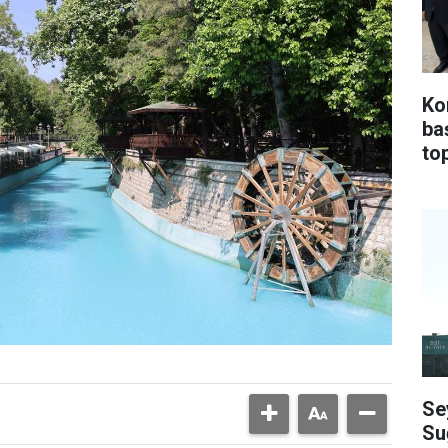
Ko
ba
top
Se
Su