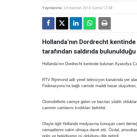
Yayınlanma:
24 Haziran 2016 Cuma 12:08
Hollanda’nın Dordrecht kentinde
tarafından saldırıda bulunulduğu b
Hollanda’nın Dordrecht kentinde bulunan Ayasofya Camis
RTV Rijnmond adlı yerel televizyon kanalında yer alan
Federasyonu’na bağlı camide maddi hasar oluşurken, ik
Otomobillerle camiye gelen ve bazıları silahlı oldukları
caminin camlarını kırdıkları belirtildi.
Olayla ilgili Hollanda medyasına konuşan cami derneği
cemaatlerini sakin olmaya davet etti. Özdal, provokas
polis ve belediyenin işi olduğunu dile getirdi.