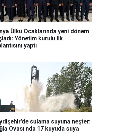
nya Ülkü Ocaklarında yeni dönem
şladı: Yönetim kurulu ilk
lantısını yaptı
ydişehir'de sulama suyuna neşter:
ğla Ovası'nda 17 kuyuda suya