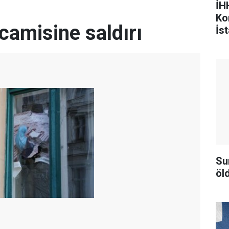
İHH
Ko
camisine saldırı
İst
Su
öld