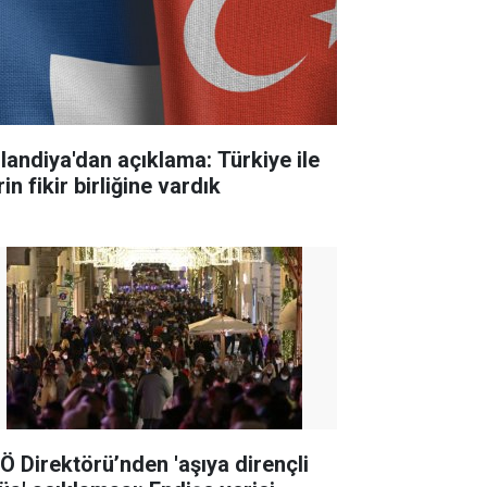
nlandiya'dan açıklama: Türkiye ile
in fikir birliğine vardık
Ö Direktörü’nden 'aşıya dirençli