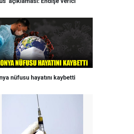
rüs' açıklaması: Endişe verici
nya nüfusu hayatını kaybetti