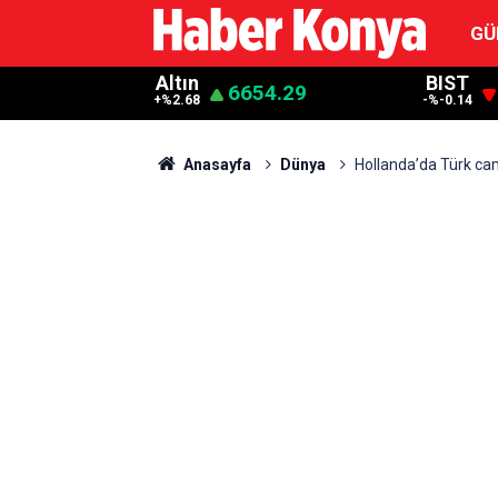
GÜ
Altın
BIST
6654.29
+%2.68
-%-0.14
Anasayfa
Dünya
Hollanda’da Türk cam