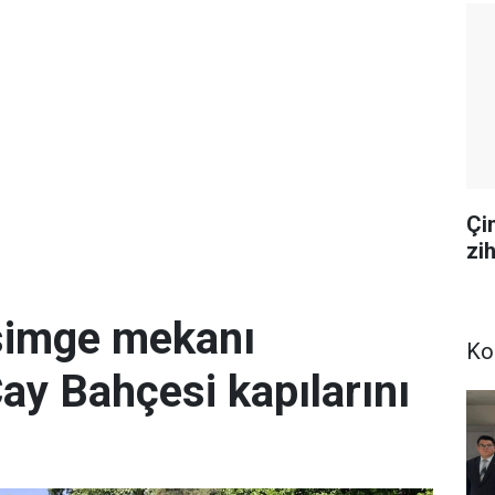
Çi
zi
simge mekanı
Ko
Çay Bahçesi kapılarını