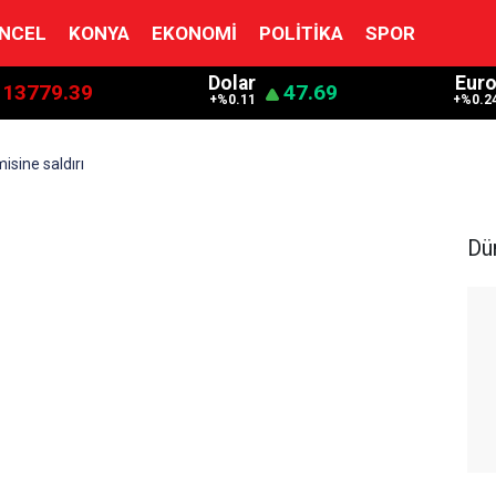
NCEL
KONYA
EKONOMI
POLITIKA
SPOR
Dolar
Eur
13779.39
47.69
+%0.11
+%0.2
isine saldırı
Dü