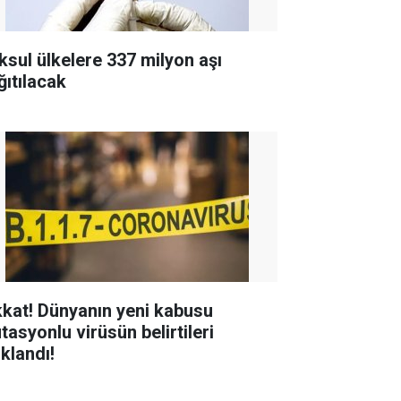
ksul ülkelere 337 milyon aşı
ğıtılacak
kkat! Dünyanın yeni kabusu
tasyonlu virüsün belirtileri
ıklandı!