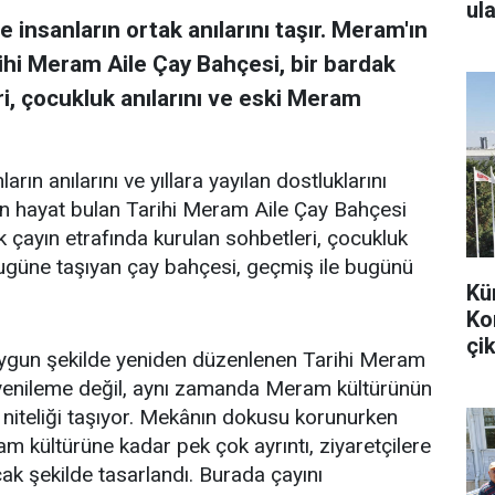
ula
 insanların ortak anılarını taşır. Meram'ın
ihi Meram Aile Çay Bahçesi, bir bardak
i, çocukluk anılarını ve eski Meram
arın anılarını ve yıllara yayılan dostluklarını
en hayat bulan Tarihi Meram Aile Çay Bahçesi
k çayın etrafında kurulan sohbetleri, çocukluk
bugüne taşıyan çay bahçesi, geçmiş ile bugünü
Kü
Ko
çik
uygun şekilde yeniden düzenlenen Tarihi Meram
r yenileme değil, aynı zamanda Meram kültürünün
 niteliği taşıyor. Mekânın dokusu korunurken
m kültürüne kadar pek çok ayrıntı, ziyaretçilere
k şekilde tasarlandı. Burada çayını