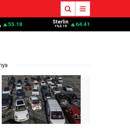
o
Sterlin
55.18
64.41
4
+%0.19
nya