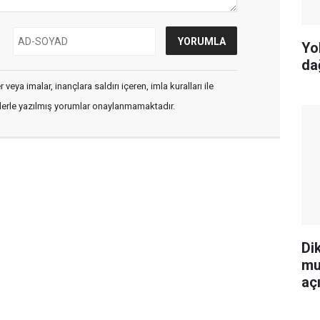
Yo
da
veya imalar, inançlara saldırı içeren, imla kuralları ile
flerle yazılmış yorumlar onaylanmamaktadır.
Di
mu
aç