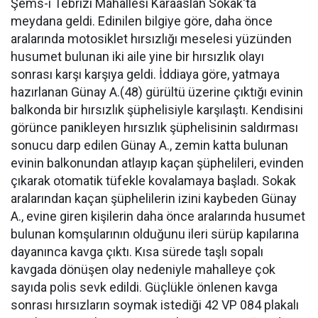
Şems-i Tebrizi Mahallesi Karaaslan Sokak'ta
meydana geldi. Edinilen bilgiye göre, daha önce
aralarında motosiklet hırsızlığı meselesi yüzünden
husumet bulunan iki aile yine bir hırsızlık olayı
sonrası karşı karşıya geldi. İddiaya göre, yatmaya
hazırlanan Günay A.(48) gürültü üzerine çıktığı evinin
balkonda bir hırsızlık şüphelisiyle karşılaştı. Kendisini
görünce panikleyen hırsızlık şüphelisinin saldırması
sonucu darp edilen Günay A., zemin katta bulunan
evinin balkonundan atlayıp kaçan şüphelileri, evinden
çıkarak otomatik tüfekle kovalamaya başladı. Sokak
aralarından kaçan şüphelilerin izini kaybeden Günay
A., evine giren kişilerin daha önce aralarında husumet
bulunan komşularının olduğunu ileri sürüp kapılarına
dayanınca kavga çıktı. Kısa sürede taşlı sopalı
kavgada dönüşen olay nedeniyle mahalleye çok
sayıda polis sevk edildi. Güçlükle önlenen kavga
sonrası hırsızların soymak istediği 42 VP 084 plakalı