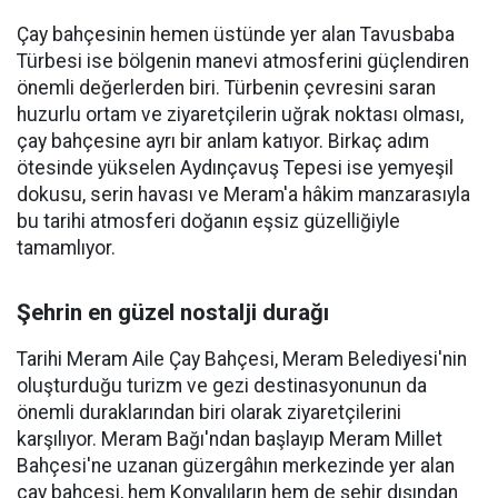
Çay bahçesinin hemen üstünde yer alan Tavusbaba
Türbesi ise bölgenin manevi atmosferini güçlendiren
önemli değerlerden biri. Türbenin çevresini saran
huzurlu ortam ve ziyaretçilerin uğrak noktası olması,
çay bahçesine ayrı bir anlam katıyor. Birkaç adım
ötesinde yükselen Aydınçavuş Tepesi ise yemyeşil
dokusu, serin havası ve Meram'a hâkim manzarasıyla
bu tarihi atmosferi doğanın eşsiz güzelliğiyle
tamamlıyor.
Şehrin en güzel nostalji durağı
Tarihi Meram Aile Çay Bahçesi, Meram Belediyesi'nin
oluşturduğu turizm ve gezi destinasyonunun da
önemli duraklarından biri olarak ziyaretçilerini
karşılıyor. Meram Bağı'ndan başlayıp Meram Millet
Bahçesi'ne uzanan güzergâhın merkezinde yer alan
çay bahçesi, hem Konyalıların hem de şehir dışından