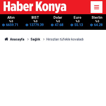
Altın
BIST
Dolar
Euro
Sterlin
%0
%0
%0
%0
%0
6659.71
13779.39
47.68
55.13
64.28
Anasayfa
Sağlık
Hırsızları tüfekle kovaladı