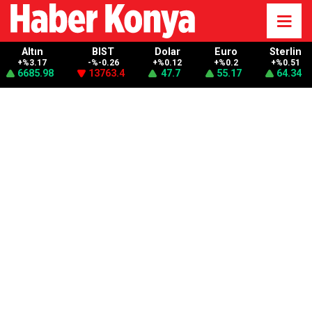
Altın
BIST
Dolar
Euro
Sterlin
+%3.17
-%-0.26
+%0.12
+%0.2
+%0.51
6685.98
13763.4
47.7
55.17
64.34