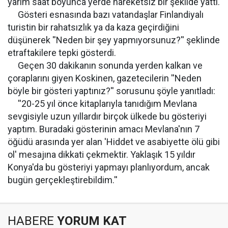
yarım saat boyunca yerde hareketsiz bir şekilde yattı.
Gösteri esnasında bazı vatandaşlar Finlandiyalı
turistin bir rahatsızlık ya da kaza geçirdiğini
düşünerek ''Neden bir şey yapmıyorsunuz?'' şeklinde
etraftakilere tepki gösterdi.
Geçen 30 dakikanın sonunda yerden kalkan ve
çoraplarını giyen Koskinen, gazetecilerin ''Neden
böyle bir gösteri yaptınız?'' sorusunu şöyle yanıtladı:
''20-25 yıl önce kitaplarıyla tanıdığım Mevlana
sevgisiyle uzun yıllardır birçok ülkede bu gösteriyi
yaptım. Buradaki gösterinin amacı Mevlana'nın 7
öğüdü arasında yer alan 'Hiddet ve asabiyette ölü gibi
ol' mesajına dikkati çekmektir. Yaklaşık 15 yıldır
Konya'da bu gösteriyi yapmayı planlıyordum, ancak
bugün gerçekleştirebildim.''
HABERE
YORUM KAT