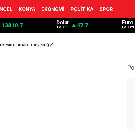
NCEL
KONYA
EKONOMI
POLITIKA
SPOR
Dolar
Euro
13810.7
47.7
+%0.11
+%0.29
ir kesimi ihmal etmeyeceğiz'
Pol