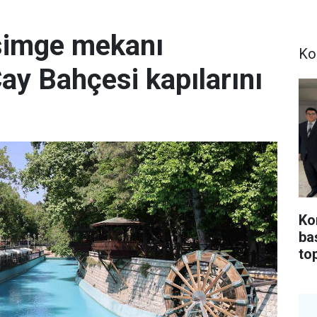
simge mekanı
Ko
Çay Bahçesi kapılarını
Ko
ba
top