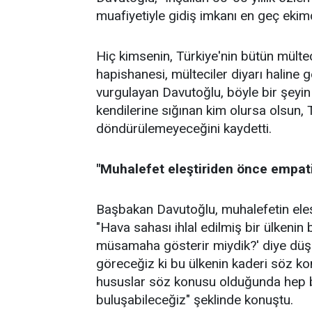
muafiyetiyle gidiş imkanı en geç eki
Hiç kimsenin, Türkiye'nin bütün mülte
hapishanesi, mülteciler diyarı haline
vurgulayan Davutoğlu, böyle bir şeyi
kendilerine sığınan kim olursa olsun, 
döndürülemeyeceğini kaydetti.
"Muhalefet eleştiriden önce empat
Başbakan Davutoğlu, muhalefetin eleş
"Hava sahası ihlal edilmiş bir ülkeni
müsamaha gösterir miydik?' diye düş
göreceğiz ki bu ülkenin kaderi söz k
hususlar söz konusu olduğunda hep be
buluşabileceğiz" şeklinde konuştu.