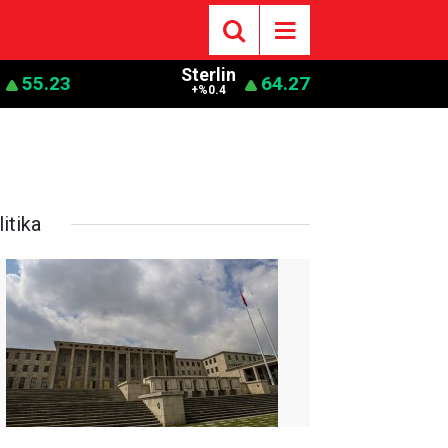
Sterlin
55.23
64.27
+%0.4
itika