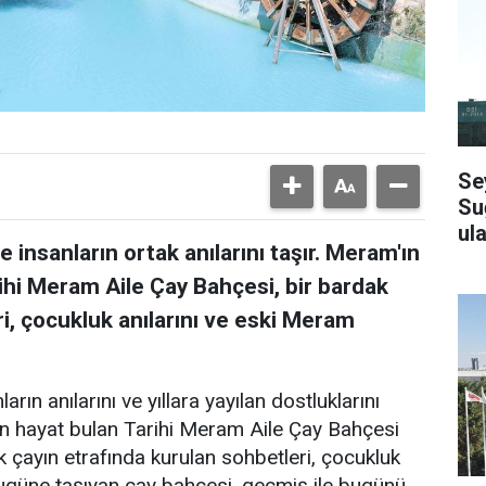
Se
Su
ula
 insanların ortak anılarını taşır. Meram'ın
ihi Meram Aile Çay Bahçesi, bir bardak
i, çocukluk anılarını ve eski Meram
arın anılarını ve yıllara yayılan dostluklarını
en hayat bulan Tarihi Meram Aile Çay Bahçesi
k çayın etrafında kurulan sohbetleri, çocukluk
bugüne taşıyan çay bahçesi, geçmiş ile bugünü