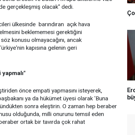
mde gerçekleşmiş olacak" dedi.
Ço
cileri ülkesinde barındıran açık hava
 gelmesini beklememesi gerektiğini
n söz konusu olmayacağını, ancak
Türkiye'nin kapısına gelenin geri
i yapmalı"
Er
tiriden önce empati yapmasını isteyerek,
bü
n başbakanı ya da hükümet üyesi olarak 'Buna
ündükten sonra eleştirin. O zaman hep beraber
onusu olduğunda, milli onurunu temsil eden
raber ortak bir tavırda çok rahat