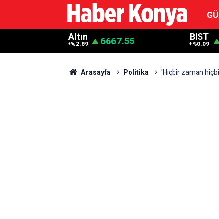
GÜ
Altın
BIST
6667.55
+%2.89
+%0.09
Anasayfa
Politika
'Hiçbir zaman hiçb