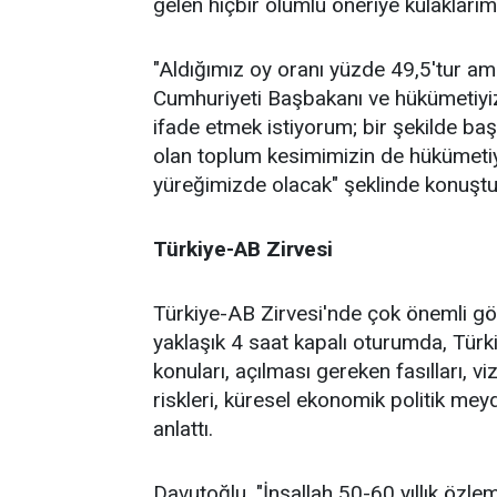
gelen hiçbir olumlu öneriye kulaklarım
"Aldığımız oy oranı yüzde 49,5'tur am
Cumhuriyeti Başbakanı ve hükümetiyiz"
ifade etmek istiyorum; bir şekilde baş
olan toplum kesimimizin de hükümetiy
yüreğimizde olacak" şeklinde konuştu
Türkiye-AB Zirvesi
Türkiye-AB Zirvesi'nde çok önemli gö
yaklaşık 4 saat kapalı oturumda, Türki
konuları, açılması gereken fasılları, vi
riskleri, küresel ekonomik politik mey
anlattı.
Davutoğlu, "İnşallah 50-60 yıllık özl