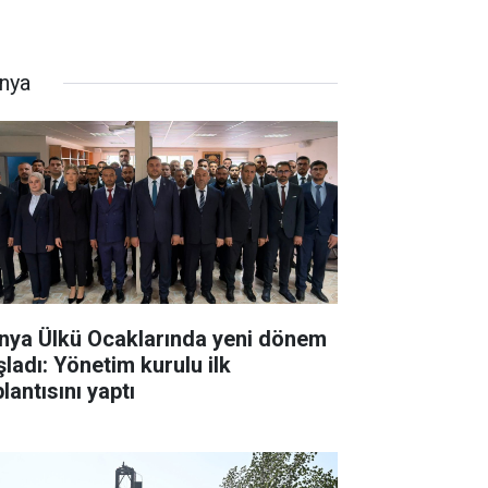
nya
nya Ülkü Ocaklarında yeni dönem
şladı: Yönetim kurulu ilk
lantısını yaptı