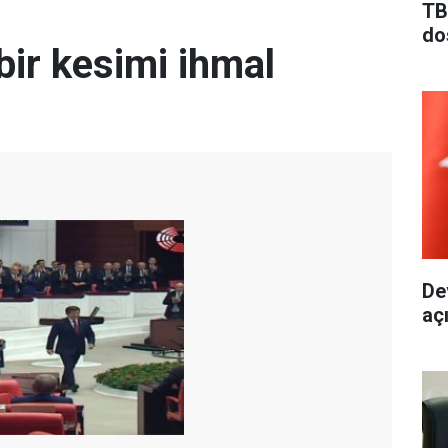
TB
do
bir kesimi ihmal
De
aç