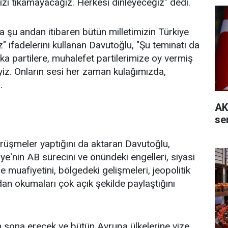
ızı tıkamayacağız. Herkesi dinleyeceğiz" dedi.
a şu andan itibaren bütün milletimizin Türkiye
 ifadelerini kullanan Davutoğlu, "Şu teminatı da
ka partilere, muhalefet partilerimize oy vermiş
iz. Onların sesi her zaman kulağımızda,
.
AK
se
rüşmeler yaptığını da aktaran Davutoğlu,
ye'nin AB sürecini ve önündeki engelleri, siyasi
ze muafiyetini, bölgedeki gelişmeleri, jeopolitik
dan okumaları çok açık şekilde paylaştığını
em sona erecek ve bütün Avrupa ülkelerine vize