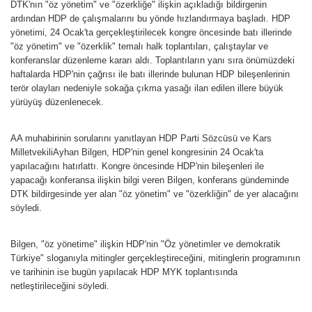
DTK'nın "öz yönetim" ve "özerkliğe" ilişkin açıkladığı bildirgenin
ardından HDP de çalışmalarını bu yönde hızlandırmaya başladı. HDP
yönetimi, 24 Ocak'ta gerçekleştirilecek kongre öncesinde batı illerinde
"öz yönetim" ve "özerklik" temalı halk toplantıları, çalıştaylar ve
konferanslar düzenleme kararı aldı. Toplantıların yanı sıra önümüzdeki
haftalarda HDP'nin çağrısı ile batı illerinde bulunan HDP bileşenlerinin
terör olayları nedeniyle sokağa çıkma yasağı ilan edilen illere büyük
yürüyüş düzenlenecek.
AA muhabirinin sorularını yanıtlayan HDP Parti Sözcüsü ve Kars
MilletvekiliAyhan Bilgen, HDP'nin genel kongresinin 24 Ocak'ta
yapılacağını hatırlattı. Kongre öncesinde HDP'nin bileşenleri ile
yapacağı konferansa ilişkin bilgi veren Bilgen, konferans gündeminde
DTK bildirgesinde yer alan "öz yönetim" ve "özerkliğin" de yer alacağını
söyledi.
Bilgen, "öz yönetime" ilişkin HDP'nin "Öz yönetimler ve demokratik
Türkiye" sloganıyla mitingler gerçekleştireceğini, mitinglerin programının
ve tarihinin ise bugün yapılacak HDP MYK toplantısında
netleştirileceğini söyledi.