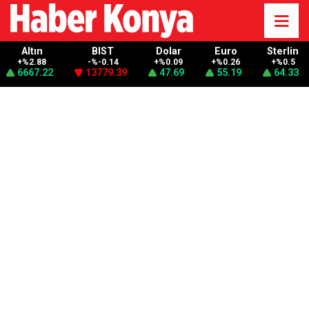
Altın
BIST
Dolar
Euro
Sterlin
+%2.88
-%-0.14
+%0.09
+%0.26
+%0.5
6667.22
13779.39
47.69
55.19
64.33