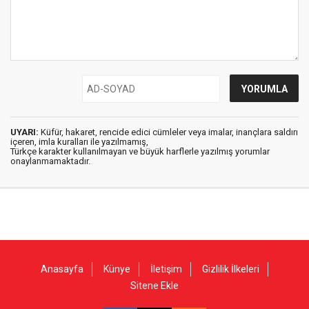
UYARI:
Küfür, hakaret, rencide edici cümleler veya imalar, inançlara saldırı
içeren, imla kuralları ile yazılmamış,
Türkçe karakter kullanılmayan ve büyük harflerle yazılmış yorumlar
onaylanmamaktadır.
Anasayfa
Künye
İletişim
Gizlilik İlkeleri
Sitene Ekle