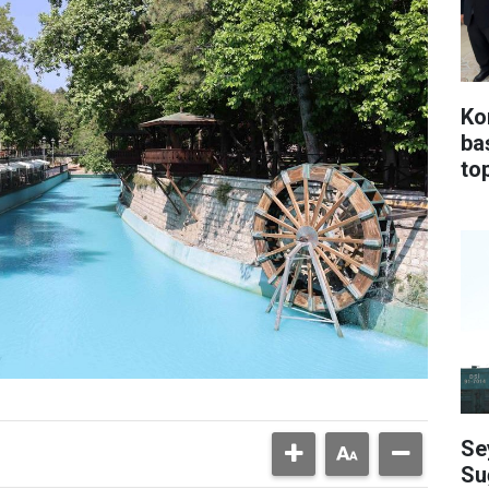
Ko
ba
top
Se
Su