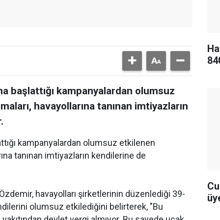
Ha
84
dına başlattığı kampanyalardan olumsuz
rmaları, havayollarına tanınan imtiyazların
.
şlattığı kampanyalardan olumsuz etkilenen
rına tanınan imtiyazların kendilerine de
Cu
demir, havayolları şirketlerinin düzenlediği 39-
üye
dilerini olumsuz etkilediğini belirterek, "Bu
k yakıtından devlet vergi almıyor. Bu sayede uçak