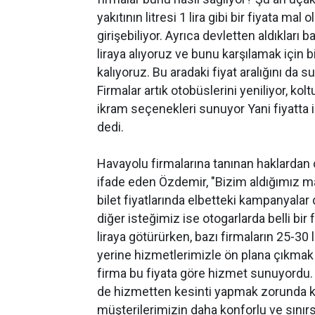
yakıtının litresi 1 lira gibi bir fiyata m
girişebiliyor. Ayrıca devletten aldıkları 
liraya alıyoruz ve bunu karşılamak için b
kalıyoruz. Bu aradaki fiyat aralığını d
Firmalar artık otobüslerini yeniliyor, kol
ikram seçenekleri sunuyor Yani fiyatta i
dedi.
Havayolu firmalarına tanınan haklardan 
ifade eden Özdemir, "Bizim aldığımız m
bilet fiyatlarında elbetteki kampanyala
diğer isteğimiz ise otogarlarda belli bir
liraya götürürken, bazı firmaların 25-30
yerine hizmetlerimizle ön plana çıkmak i
firma bu fiyata göre hizmet sunuyordu. A
de hizmetten kesinti yapmak zorunda ka
müşterilerimizin daha konforlu ve sınır