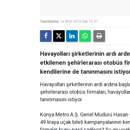
Yayınlanma:
16 Mart 2010 Salı 10:37
Havayolları şirketlerinin ardı ar
etkilenen şehirlerarası otobüs fi
kendilerine de tanınmasını istiyor
Havayolları şirketlerinin ardı ardına ba
şehirlerarası otobüs firmaları, havayolla
tanınmasını istiyor.
Konya Metro A.Ş. Genel Müdürü Hasan Öz
49 liraya uçak bileti kampanyalarının ken
firmalar bunu nasıl sağlıyor? Şu an uça