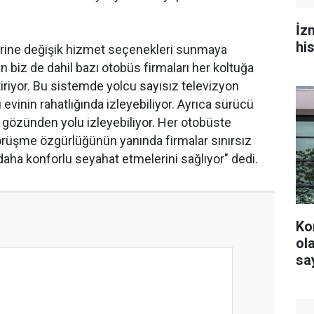
İz
hi
ilerine değişik hizmet seçenekleri sunmaya
n biz de dahil bazı otobüs firmaları her koltuğa
iriyor. Bu sistemde yolcu sayısız televizyon
nı evinin rahatlığında izleyebiliyor. Ayrıca sürücü
gözünden yolu izleyebiliyor. Her otobüste
örüşme özgürlüğünün yanında firmalar sınırsız
daha konforlu seyahat etmelerini sağlıyor" dedi.
Ko
olacak? YS
say