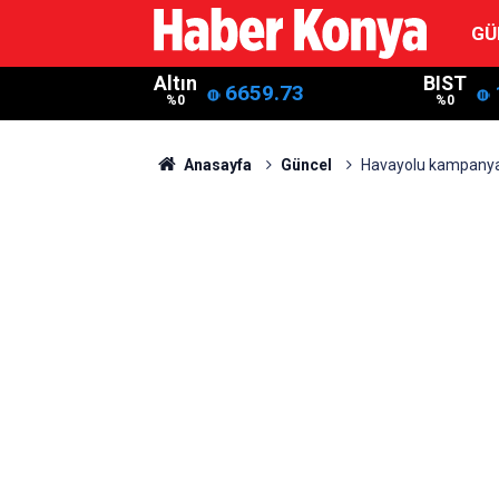
GÜ
Altın
BIST
6659.73
%0
%0
Anasayfa
Güncel
Havayolu kampanyala