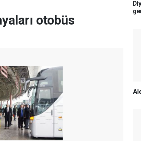
Di
ge
yaları otobüs
Ale