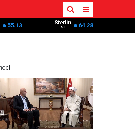
Sterlin
55.13
64.28
%0
ncel