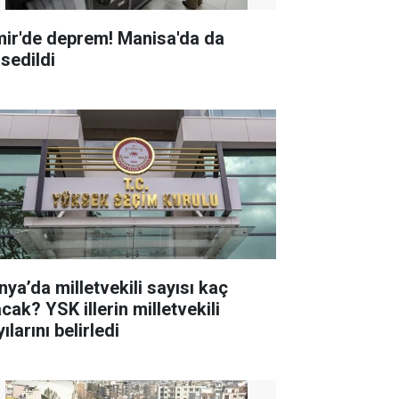
mir'de deprem! Manisa'da da
ssedildi
nya’da milletvekili sayısı kaç
K illerin milletvekili
ılarını belirledi