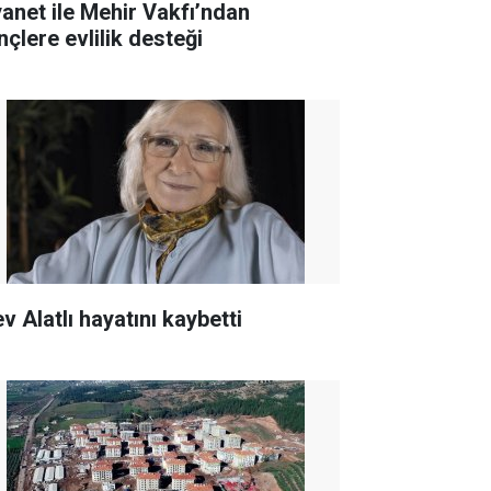
yanet ile Mehir Vakfı’ndan
nçlere evlilik desteği
v Alatlı hayatını kaybetti