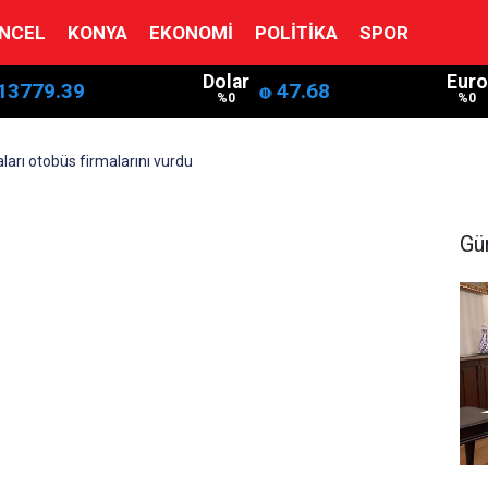
NCEL
KONYA
EKONOMI
POLITIKA
SPOR
Dolar
Euro
13779.39
47.68
%0
%0
rı otobüs firmalarını vurdu
Gü