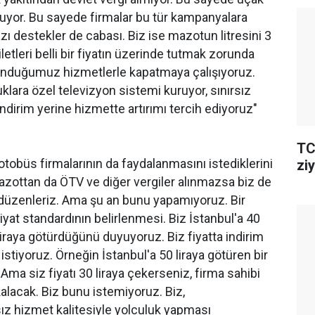
al oluyor. Bu sayede firmalar bu tür kampanyalara
bazı destekler de cabası. Biz ise mazotun litresini 3
iletleri belli bir fiyatın üzerinde tutmak zorunda
a sunduğumuz hizmetlerle kapatmaya çalışıyoruz.
tuklara özel televizyon sistemi kuruyor, sınırsız
ndirim yerine hizmette artırımı tercih ediyoruz"
TC
otobüs firmalarının da faydalanmasını istediklerini
ziy
azottan da ÖTV ve diğer vergiler alınmazsa biz de
r düzenleriz. Ama şu an bunu yapamıyoruz. Bir
 fiyat standardının belirlenmesi. Biz İstanbul'a 40
 liraya götürdüğünü duyuyoruz. Biz fiyatta indirim
stiyoruz. Örneğin İstanbul'a 50 liraya götüren bir
ma siz fiyatı 30 liraya çekerseniz, firma sahibi
lacak. Biz bunu istemiyoruz. Biz,
sız hizmet kalitesiyle yolculuk yapması