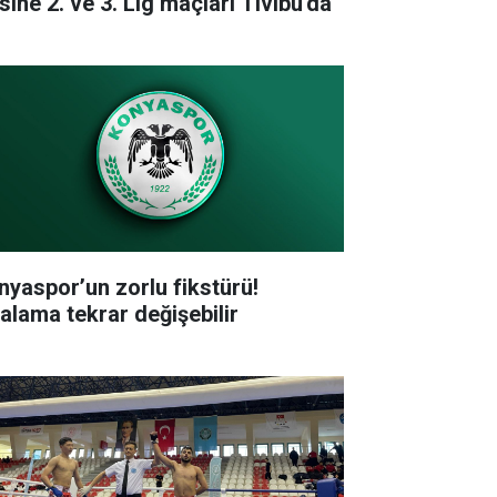
sine 2. ve 3. Lig maçları Tivibu'da
nyaspor’un zorlu fikstürü!
ralama tekrar değişebilir