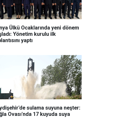
nya Ülkü Ocaklarında yeni dönem
şladı: Yönetim kurulu ilk
lantısını yaptı
ydişehir'de sulama suyuna neşter:
ğla Ovası'nda 17 kuyuda suya