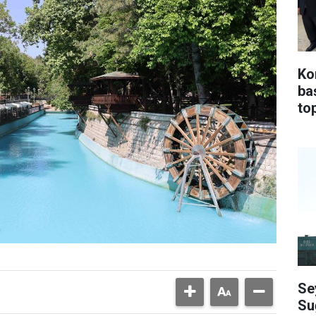
Ko
ba
top
Se
Su