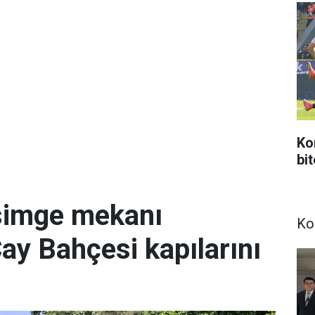
Ko
bi
simge mekanı
Ko
Çay Bahçesi kapılarını