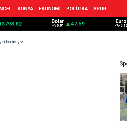
NCEL
KONYA
EKONOMI
POLITIKA
SPOR
Dolar
Euro
13798.82
47.59
+%0.01
-%-0.1
at kurtarıyor
Sp