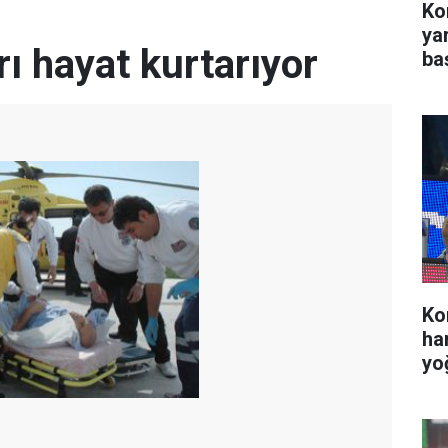
Kon
ya
ı hayat kurtarıyor
ba
Ko
ha
yo