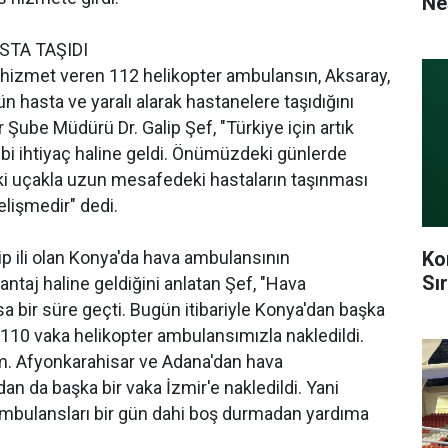
Ne
STA TAŞIDI
a hizmet veren 112 helikopter ambulansın, Aksaray,
 hasta ve yaralı alarak hastanelere taşıdığını
 Şube Müdürü Dr. Galip Şef, "Türkiye için artık
bi ihtiyaç haline geldi. Önümüzdeki günlerde
 iki uçakla uzun mesafedeki hastaların taşınması
elişmedir" dedi.
Ko
 ili olan Konya'da hava ambulansının
Sı
antaj haline geldiğini anlatan Şef, "Hava
 bir süre geçti. Bugün itibariyle Konya'dan başka
 110 vaka helikopter ambulansımızla nakledildi.
. Afyonkarahisar ve Adana'dan hava
an da başka bir vaka İzmir'e nakledildi. Yani
 ambulansları bir gün dahi boş durmadan yardıma