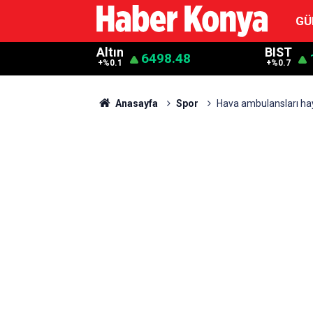
GÜ
Altın
BIST
6498.48
+%0.1
+%0.7
Anasayfa
Spor
Hava ambulansları hay