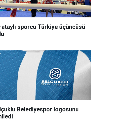
rataylı sporcu Türkiye üçüncüsü
du
lçuklu Belediyespor logosunu
niledi