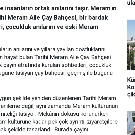
ula
 insanların ortak anılarını taşır. Meram'ın
ihi Meram Aile Çay Bahçesi, bir bardak
i, çocukluk anılarını ve eski Meram
arın anılarını ve yıllara yayılan dostluklarını
en hayat bulan Tarihi Meram Aile Çay Bahçesi
k çayın etrafında kurulan sohbetleri, çocukluk
bugüne taşıyan çay bahçesi, geçmiş ile bugünü
Kü
Ko
çik
uygun şekilde yeniden düzenlenen Tarihi Meram
r yenileme değil, aynı zamanda Meram kültürünün
 niteliği taşıyor. Mekânın dokusu korunurken
m kültürüne kadar pek çok ayrıntı, ziyaretçilere
k şekilde tasarlandı. Burada çayını