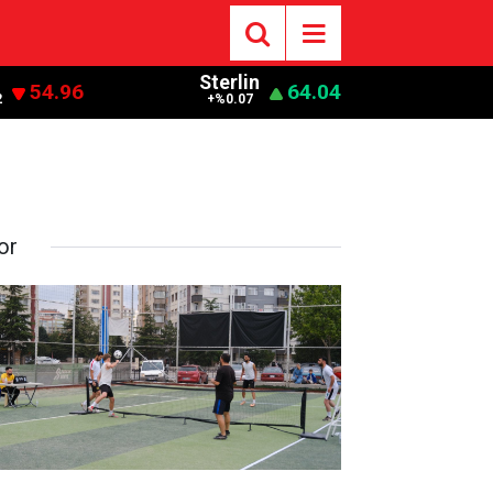
Sterlin
54.96
64.04
2
+%0.07
or