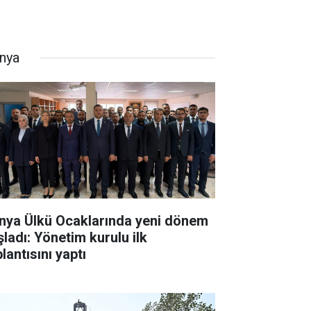
nya
nya Ülkü Ocaklarında yeni dönem
şladı: Yönetim kurulu ilk
lantısını yaptı