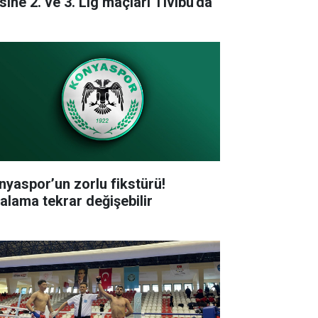
sine 2. ve 3. Lig maçları Tivibu'da
nyaspor’un zorlu fikstürü!
ralama tekrar değişebilir