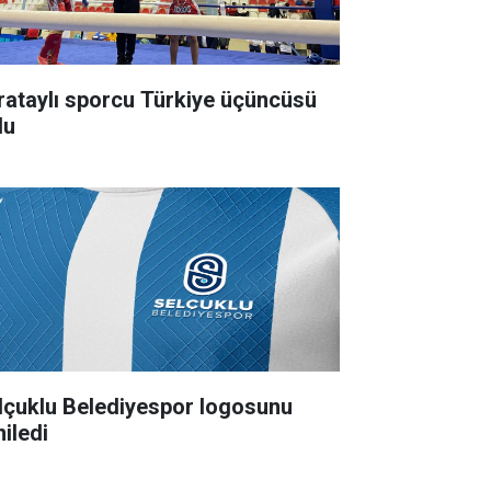
rataylı sporcu Türkiye üçüncüsü
du
lçuklu Belediyespor logosunu
niledi