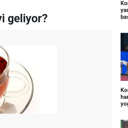
Kon
ya
i geliyor?
ba
Ko
ha
yo