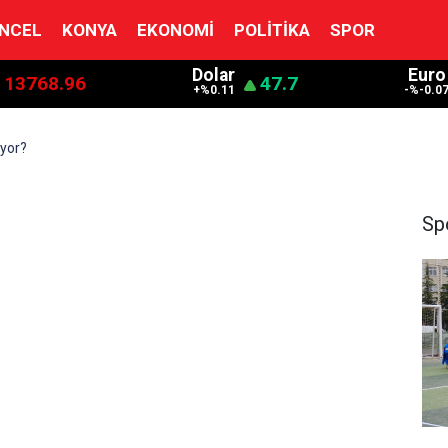
NCEL
KONYA
EKONOMI
POLITIKA
SPOR
Dolar
Euro
13768.96
47.7
+%0.11
-%-0.0
iyor?
Sp