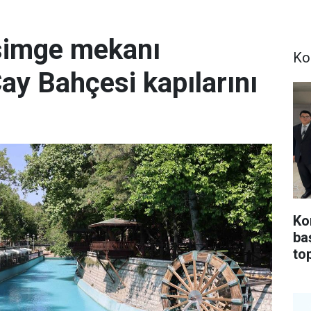
simge mekanı
Ko
Çay Bahçesi kapılarını
Ko
ba
top