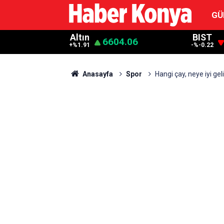
GÜ
Altın
BIST
6604.06
+%1.91
-%-0.22
Anasayfa
Spor
Hangi çay, neye iyi gel