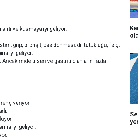
Ka
bulantı ve kusmaya iyi geliyor.
ol
tım, grip, bronşit, baş dönmesi, dil tutukluğu, felç,
ına iyi geliyor.
. Ancak mide ülseri ve gastriti olanların fazla
irenç veriyor.
rlı.
Se
luyor.
ye
ına iyi geliyor.
yor.