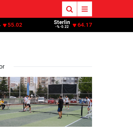
Sterlin
55.02
64.17
7
-%-0.22
or