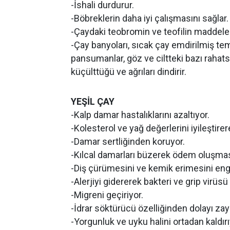
-İshali durdurur.
-Böbreklerin daha iyi çalışmasını sağlar.
-Çaydaki teobromin ve teofilin maddeleri
-Çay banyoları, sıcak çay emdirilmiş t
pansumanlar, göz ve ciltteki bazı rahatsı
küçülttüğü ve ağrıları dindirir.
YEŞİL ÇAY
-Kalp damar hastalıklarını azaltıyor.
-Kolesterol ve yağ değerlerini iyileştirer
-Damar sertliğinden koruyor.
-Kılcal damarları büzerek ödem oluşmas
-Diş çürümesini ve kemik erimesini enge
-Alerjiyi gidererek bakteri ve grip virüsü 
-Migreni geçiriyor.
-İdrar söktürücü özelliğinden dolayı zayı
-Yorgunluk ve uyku halini ortadan kaldırı