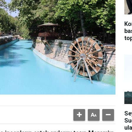
Ko
ba
top
Se
Su
ula