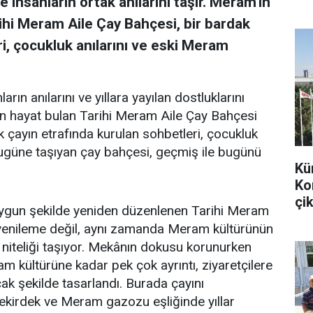
 insanların ortak anılarını taşır. Meram'ın
ihi Meram Aile Çay Bahçesi, bir bardak
i, çocukluk anılarını ve eski Meram
arın anılarını ve yıllara yayılan dostluklarını
en hayat bulan Tarihi Meram Aile Çay Bahçesi
k çayın etrafında kurulan sohbetleri, çocukluk
bugüne taşıyan çay bahçesi, geçmiş ile bugünü
Kü
Ko
çik
uygun şekilde yeniden düzenlenen Tarihi Meram
r yenileme değil, aynı zamanda Meram kültürünün
 niteliği taşıyor. Mekânın dokusu korunurken
m kültürüne kadar pek çok ayrıntı, ziyaretçilere
k şekilde tasarlandı. Burada çayını
 çekirdek ve Meram gazozu eşliğinde yıllar