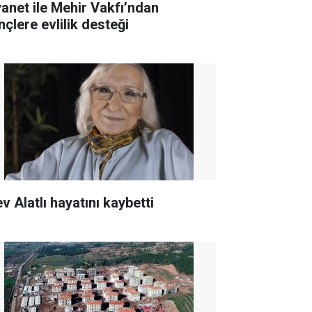
yanet ile Mehir Vakfı’ndan
nçlere evlilik desteği
v Alatlı hayatını kaybetti