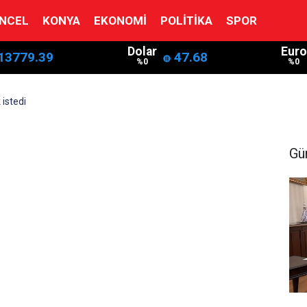
NCEL
KONYA
EKONOMI
POLITIKA
SPOR
Dolar
Euro
13779.39
47.68
%0
%0
 istedi
Gü