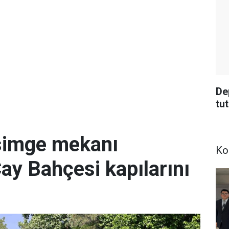
De
tu
simge mekanı
Ko
Çay Bahçesi kapılarını