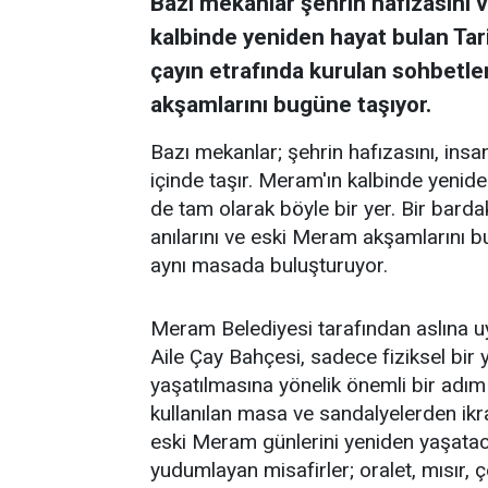
Bazı mekanlar şehrin hafızasını ve
kalbinde yeniden hayat bulan Tar
çayın etrafında kurulan sohbetler
akşamlarını bugüne taşıyor.
Bazı mekanlar; şehrin hafızasını, insanl
içinde taşır. Meram'ın kalbinde yenid
de tam olarak böyle bir yer. Bir barda
anılarını ve eski Meram akşamlarını 
aynı masada buluşturuyor.
Meram Belediyesi tarafından aslına 
Aile Çay Bahçesi, sadece fiziksel bi
yaşatılmasına yönelik önemli bir adım
kullanılan masa ve sandalyelerden ikra
eski Meram günlerini yeniden yaşataca
yudumlayan misafirler; oralet, mısır,