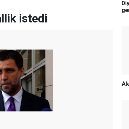
Di
ge
lik istedi
Ale