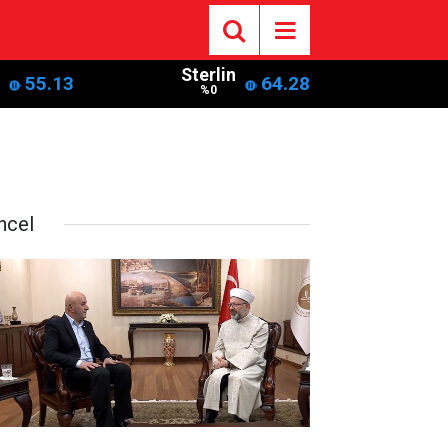
Sterlin
55.13
64.28
%0
ncel