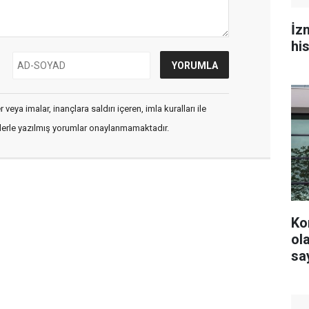
İz
hi
veya imalar, inançlara saldırı içeren, imla kuralları ile
flerle yazılmış yorumlar onaylanmamaktadır.
Ko
olacak? YS
say