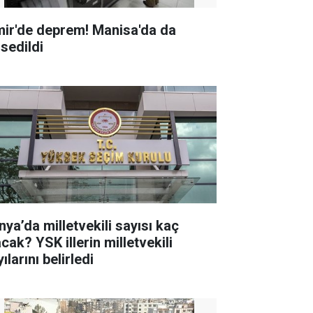
mir'de deprem! Manisa'da da
ssedildi
nya’da milletvekili sayısı kaç
K illerin milletvekili
ılarını belirledi