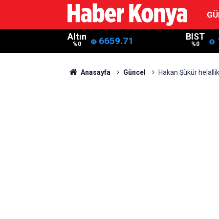
GÜ
Altın
BIST
6659.71
%0
%0
Anasayfa
Güncel
Hakan Şükür helallik