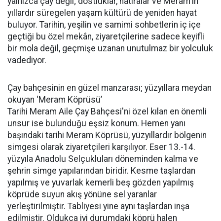
yalnızca çay değil; dostluklar, hatıralar ve Meram'ın
yıllardır süregelen yaşam kültürü de yeniden hayat
buluyor. Tarihin, yeşilin ve samimi sohbetlerin iç içe
geçtiği bu özel mekân, ziyaretçilerine sadece keyifli
bir mola değil, geçmişe uzanan unutulmaz bir yolculuk
vadediyor.
Çay bahçesinin en güzel manzarası; yüzyıllara meydan
okuyan ‘Meram Köprüsü’
Tarihi Meram Aile Çay Bahçesi'ni özel kılan en önemli
unsur ise bulunduğu eşsiz konum. Hemen yanı
başındaki tarihi Meram Köprüsü, yüzyıllardır bölgenin
simgesi olarak ziyaretçileri karşılıyor. Eser 13.-14.
yüzyıla Anadolu Selçukluları döneminden kalma ve
şehrin simge yapılarından biridir. Kesme taşlardan
yapılmış ve yuvarlak kemerli beş gözden yapılmış
köprüde suyun akış yönüne sel yaranlar
yerleştirilmiştir. Tabliyesi yine aynı taşlardan inşa
edilmiştir. Oldukça iyi durumdaki köprü halen