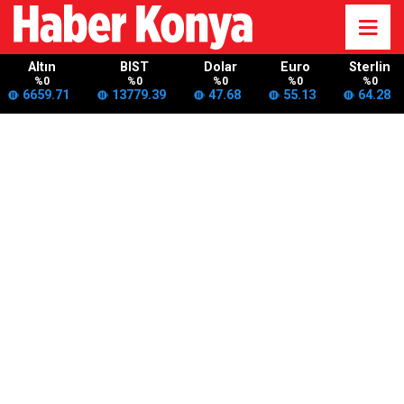
Altın
BIST
Dolar
Euro
Sterlin
%0
%0
%0
%0
%0
6659.71
13779.39
47.68
55.13
64.28