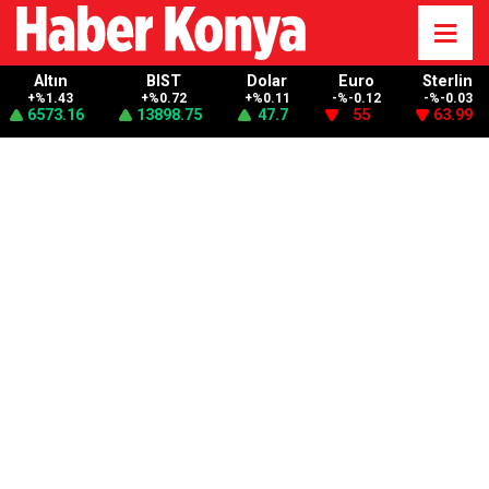
Altın
BIST
Dolar
Euro
Sterlin
+%1.43
+%0.72
+%0.11
-%-0.12
-%-0.03
6573.16
13898.75
47.7
55
63.99