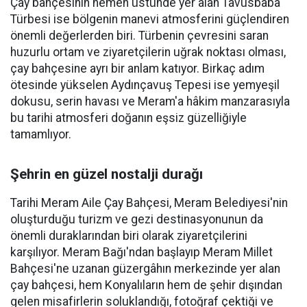
Çay bahçesinin hemen üstünde yer alan Tavusbaba
Türbesi ise bölgenin manevi atmosferini güçlendiren
önemli değerlerden biri. Türbenin çevresini saran
huzurlu ortam ve ziyaretçilerin uğrak noktası olması,
çay bahçesine ayrı bir anlam katıyor. Birkaç adım
ötesinde yükselen Aydınçavuş Tepesi ise yemyeşil
dokusu, serin havası ve Meram'a hâkim manzarasıyla
bu tarihi atmosferi doğanın eşsiz güzelliğiyle
tamamlıyor.
Şehrin en güzel nostalji durağı
Tarihi Meram Aile Çay Bahçesi, Meram Belediyesi'nin
oluşturduğu turizm ve gezi destinasyonunun da
önemli duraklarından biri olarak ziyaretçilerini
karşılıyor. Meram Bağı'ndan başlayıp Meram Millet
Bahçesi'ne uzanan güzergâhın merkezinde yer alan
çay bahçesi, hem Konyalıların hem de şehir dışından
gelen misafirlerin soluklandığı, fotoğraf çektiği ve