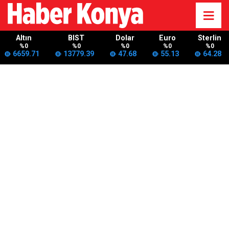
Altın
BIST
Dolar
Euro
Sterlin
%0
%0
%0
%0
%0
6659.71
13779.39
47.68
55.13
64.28