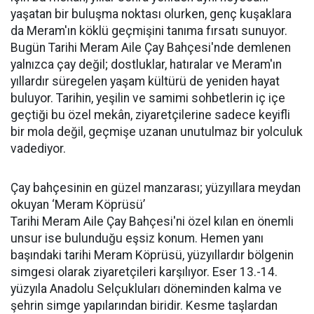
yaşatan bir buluşma noktası olurken, genç kuşaklara
da Meram'ın köklü geçmişini tanıma fırsatı sunuyor.
Bugün Tarihi Meram Aile Çay Bahçesi'nde demlenen
yalnızca çay değil; dostluklar, hatıralar ve Meram'ın
yıllardır süregelen yaşam kültürü de yeniden hayat
buluyor. Tarihin, yeşilin ve samimi sohbetlerin iç içe
geçtiği bu özel mekân, ziyaretçilerine sadece keyifli
bir mola değil, geçmişe uzanan unutulmaz bir yolculuk
vadediyor.
Çay bahçesinin en güzel manzarası; yüzyıllara meydan
okuyan ‘Meram Köprüsü’
Tarihi Meram Aile Çay Bahçesi'ni özel kılan en önemli
unsur ise bulunduğu eşsiz konum. Hemen yanı
başındaki tarihi Meram Köprüsü, yüzyıllardır bölgenin
simgesi olarak ziyaretçileri karşılıyor. Eser 13.-14.
yüzyıla Anadolu Selçukluları döneminden kalma ve
şehrin simge yapılarından biridir. Kesme taşlardan