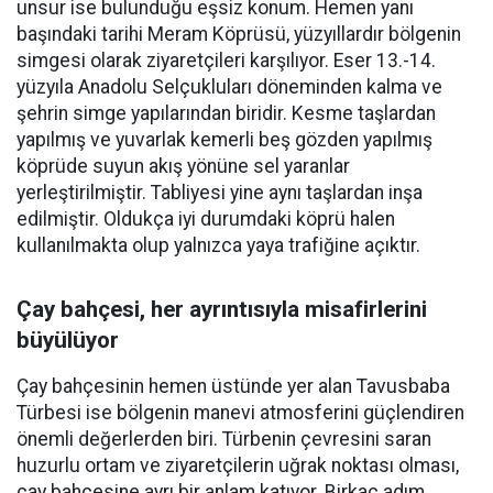
unsur ise bulunduğu eşsiz konum. Hemen yanı
başındaki tarihi Meram Köprüsü, yüzyıllardır bölgenin
simgesi olarak ziyaretçileri karşılıyor. Eser 13.-14.
yüzyıla Anadolu Selçukluları döneminden kalma ve
şehrin simge yapılarından biridir. Kesme taşlardan
yapılmış ve yuvarlak kemerli beş gözden yapılmış
köprüde suyun akış yönüne sel yaranlar
yerleştirilmiştir. Tabliyesi yine aynı taşlardan inşa
edilmiştir. Oldukça iyi durumdaki köprü halen
kullanılmakta olup yalnızca yaya trafiğine açıktır.
Çay bahçesi, her ayrıntısıyla misafirlerini
büyülüyor
Çay bahçesinin hemen üstünde yer alan Tavusbaba
Türbesi ise bölgenin manevi atmosferini güçlendiren
önemli değerlerden biri. Türbenin çevresini saran
huzurlu ortam ve ziyaretçilerin uğrak noktası olması,
çay bahçesine ayrı bir anlam katıyor. Birkaç adım