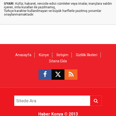
UYARI:
Küfür, hakaret, rencide edici cümleler veya imalar, inançlara saldırı
içeren, imla kuralları ile yazılmamış,
Türkçe karakter kullanılmayan ve büyük harflerle yazılmış yorumlar
onaylanmamaktadır.
Anasayfa
Künye
İletişim
Gizlilik İlkeleri
Sitene Ekle
Haber Konya
© 2013