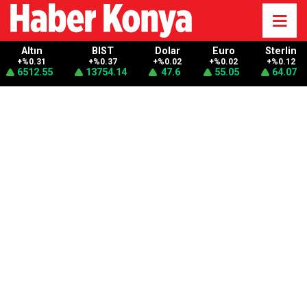
Altın
BIST
Dolar
Euro
Sterlin
+%0.31
+%0.37
+%0.02
+%0.02
+%0.12
6512.55
13754.14
47.6
55.05
64.07