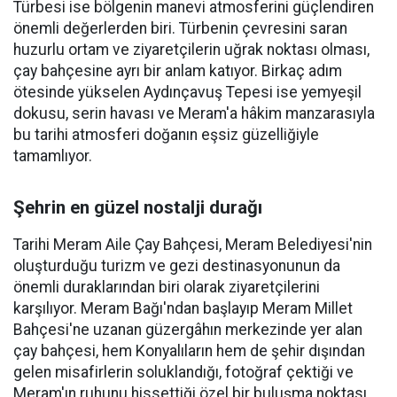
Türbesi ise bölgenin manevi atmosferini güçlendiren
önemli değerlerden biri. Türbenin çevresini saran
huzurlu ortam ve ziyaretçilerin uğrak noktası olması,
çay bahçesine ayrı bir anlam katıyor. Birkaç adım
ötesinde yükselen Aydınçavuş Tepesi ise yemyeşil
dokusu, serin havası ve Meram'a hâkim manzarasıyla
bu tarihi atmosferi doğanın eşsiz güzelliğiyle
tamamlıyor.
Şehrin en güzel nostalji durağı
Tarihi Meram Aile Çay Bahçesi, Meram Belediyesi'nin
oluşturduğu turizm ve gezi destinasyonunun da
önemli duraklarından biri olarak ziyaretçilerini
karşılıyor. Meram Bağı'ndan başlayıp Meram Millet
Bahçesi'ne uzanan güzergâhın merkezinde yer alan
çay bahçesi, hem Konyalıların hem de şehir dışından
gelen misafirlerin soluklandığı, fotoğraf çektiği ve
Meram'ın ruhunu hissettiği özel bir buluşma noktası