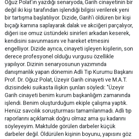
Oğuz Polat'ın yazdığı senaryoda, Garih cinayetinin bir
değil iki kişi tarafından işlendiği bilgisi verilerek yeni
bir tartışma başlatılıyor. Dizide, Garih'i öldüren bir kişi
bıçağı karnına saplayarak dalak ve akciğeri parçalıyor,
diğeri ise omuz üstündeki sinirleri arkadan keserek,
kendisini savunmasını ve hareket etmesini
engelliyor. Dizide ayrıca, cinayeti işleyen kişilerin, son
derece profesyonel olduğu vurgusu özellikle
yapılıyor. Dizinin senaryosunun yazımında
danışmanlık yapan dönemin Adli Tıp Kurumu Başkanı
Prof. Dr. Oğuz Polat, Üzeyir Garih cinayeti ve M.A.T.
dizisindeki suikasta ilişkin şunları söyledi: "Üzeyir
Garih cinayeti benim kurum başkanlığım zamanında
işlendi. Benim oluşturduğum ekiple çalışma yaptık.
Henüz savcılık soruşturması tamamlanmadı. Adli tıp
raporlarını açıklamak doğru olmaz ama şu kadarını
söyleyeyim. Maktulde görülen darbeler küçük
darbeler değil. Öldürülen kişinin boyunu, yapısını göz