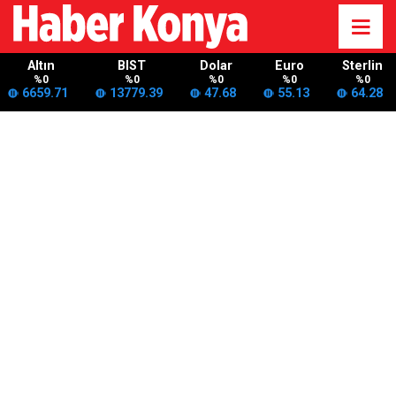
Altın
BIST
Dolar
Euro
Sterlin
%0
%0
%0
%0
%0
6659.71
13779.39
47.68
55.13
64.28