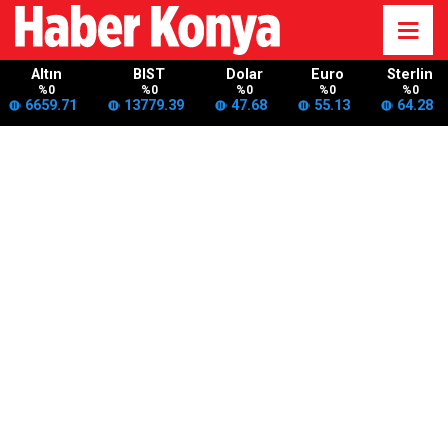
Altın
BIST
Dolar
Euro
Sterlin
%0
%0
%0
%0
%0
6659.71
13779.39
47.68
55.13
64.28