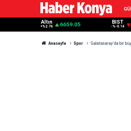
GÜ
Altın
BIST
6659.05
+%2.76
-%-0.14
Anasayfa
Spor
Galatasaray'da bir bü