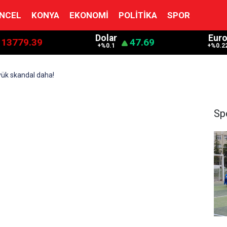
NCEL
KONYA
EKONOMI
POLITIKA
SPOR
Dolar
Eur
13779.39
47.69
+%0.1
+%0.2
yük skandal daha!
Sp