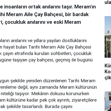
ula
 insanların ortak anılarını taşır. Meram'ın
ihi Meram Aile Çay Bahçesi, bir bardak
i, çocukluk anılarını ve eski Meram
arın anılarını ve yıllara yayılan dostluklarını
en hayat bulan Tarihi Meram Aile Çay Bahçesi
k çayın etrafında kurulan sohbetleri, çocukluk
bugüne taşıyan çay bahçesi, geçmiş ile bugünü
Kü
Ko
çik
uygun şekilde yeniden düzenlenen Tarihi Meram
r yenileme değil, aynı zamanda Meram kültürünün
 niteliği taşıyor. Mekânın dokusu korunurken
m kültürüne kadar pek çok ayrıntı, ziyaretçilere
k şekilde tasarlandı. Burada çayını