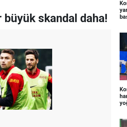
Kon
ya
r büyük skandal daha!
ba
Ko
ha
yo