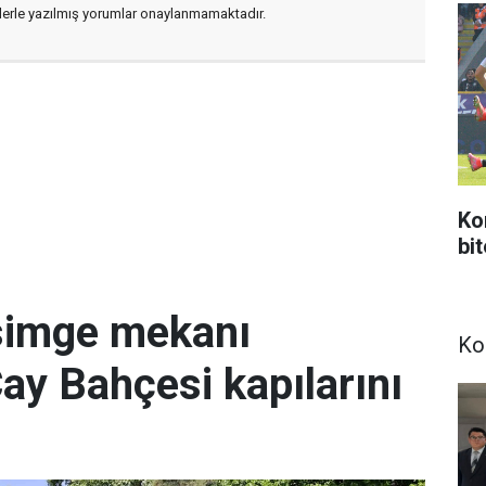
flerle yazılmış yorumlar onaylanmamaktadır.
Ko
bi
simge mekanı
Ko
Çay Bahçesi kapılarını