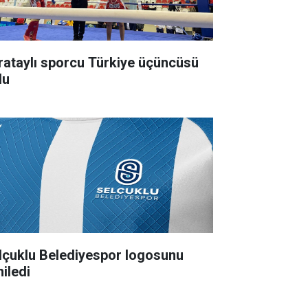
rataylı sporcu Türkiye üçüncüsü
du
lçuklu Belediyespor logosunu
niledi