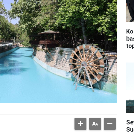
Ko
ba
top
Se
Su