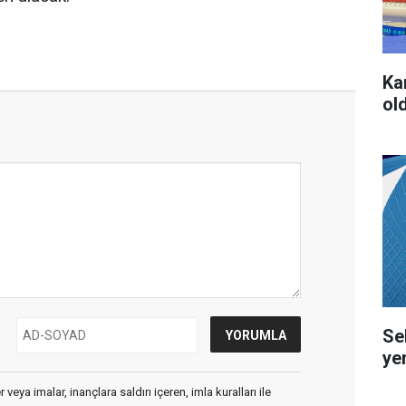
Ka
ol
Se
ye
veya imalar, inançlara saldırı içeren, imla kuralları ile