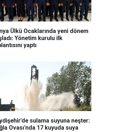
nya Ülkü Ocaklarında yeni dönem
şladı: Yönetim kurulu ilk
lantısını yaptı
ydişehir'de sulama suyuna neşter:
ğla Ovası'nda 17 kuyuda suya