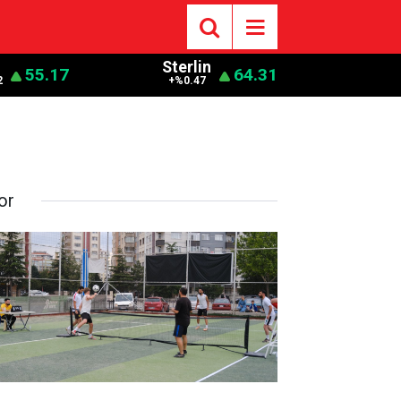
o
Sterlin
55.17
64.31
2
+%0.47
or