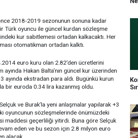
Ne
a önce 2018-2019 sezonunun sonuna kadar
ir Türk oyuncu ile güncel kurdan sözleşme
indeki kur sabitlemesi ortadan kalkacaktı. Her
laması otomatikman ortadan kalktı.
8.2014 euro kuru olan 2.82’den ücretlerini
im ayında Hakan Balta’nın güncel kur üzerinden
n 3 ayında ekstradan para aldı. Bugünkü kurun
Ko
a bir euroda 0.34 lira kazanmış oldu.
Sı
 Selçuk ve Burak’la yeni anlaşmalar yapılarak +3
r iki oyuncunun sözleşmelerinde önümüzdeki
maddesi geçerliliği yitirdi. Buna göre Selçuk
devam eden ve bu sezon için 2.8 milyon euro
en alacak.