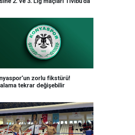
sine 2. ve 3. Lig maçları Tivibu'da
nyaspor’un zorlu fikstürü!
ralama tekrar değişebilir