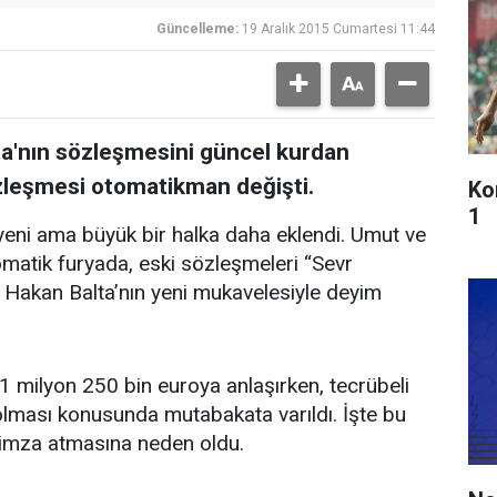
Güncelleme:
19 Aralık 2015 Cumartesi 11:44
ta'nın sözleşmesini güncel kurdan
özleşmesi otomatikman değişti.
Ko
1
 yeni ama büyük bir halka daha eklendi. Umut ve
matik furyada, eski sözleşmeleri “Sevr
Hakan Balta’nın yeni mukavelesiyle deyim
e 1 milyon 250 bin euroya anlaşırken, tecrübeli
lması konusunda mutabakata varıldı. İşte bu
imza atmasına neden oldu.