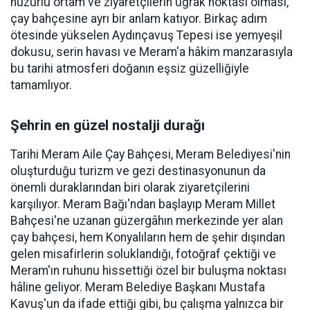
huzurlu ortam ve ziyaretçilerin uğrak noktası olması,
çay bahçesine ayrı bir anlam katıyor. Birkaç adım
ötesinde yükselen Aydınçavuş Tepesi ise yemyeşil
dokusu, serin havası ve Meram'a hâkim manzarasıyla
bu tarihi atmosferi doğanın eşsiz güzelliğiyle
tamamlıyor.
Şehrin en güzel nostalji durağı
Tarihi Meram Aile Çay Bahçesi, Meram Belediyesi'nin
oluşturduğu turizm ve gezi destinasyonunun da
önemli duraklarından biri olarak ziyaretçilerini
karşılıyor. Meram Bağı'ndan başlayıp Meram Millet
Bahçesi'ne uzanan güzergâhın merkezinde yer alan
çay bahçesi, hem Konyalıların hem de şehir dışından
gelen misafirlerin soluklandığı, fotoğraf çektiği ve
Meram'ın ruhunu hissettiği özel bir buluşma noktası
hâline geliyor. Meram Belediye Başkanı Mustafa
Kavuş'un da ifade ettiği gibi, bu çalışma yalnızca bir