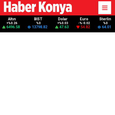
Altın
BIST
Dolar
Euro
Sterlin
+%0.26
%0
+%0.03
-%-0.02
%0
6496.58
13798.82
47.63
54.82
64.01