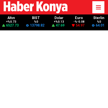
Altın
BIST
Dolar
Euro
Sterlin
+%0.73
%0
+%0.13
-%-0.08
%0
6527.73
13798.82
47.69
54.97
64.01