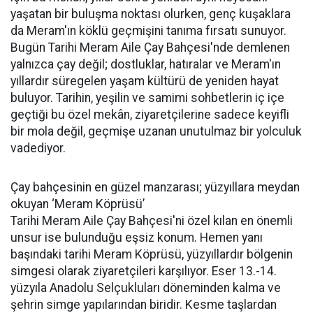
yaşatan bir buluşma noktası olurken, genç kuşaklara
da Meram'ın köklü geçmişini tanıma fırsatı sunuyor.
Bugün Tarihi Meram Aile Çay Bahçesi'nde demlenen
yalnızca çay değil; dostluklar, hatıralar ve Meram'ın
yıllardır süregelen yaşam kültürü de yeniden hayat
buluyor. Tarihin, yeşilin ve samimi sohbetlerin iç içe
geçtiği bu özel mekân, ziyaretçilerine sadece keyifli
bir mola değil, geçmişe uzanan unutulmaz bir yolculuk
vadediyor.
Çay bahçesinin en güzel manzarası; yüzyıllara meydan
okuyan ‘Meram Köprüsü’
Tarihi Meram Aile Çay Bahçesi'ni özel kılan en önemli
unsur ise bulunduğu eşsiz konum. Hemen yanı
başındaki tarihi Meram Köprüsü, yüzyıllardır bölgenin
simgesi olarak ziyaretçileri karşılıyor. Eser 13.-14.
yüzyıla Anadolu Selçukluları döneminden kalma ve
şehrin simge yapılarından biridir. Kesme taşlardan